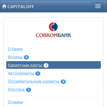
CAPITALOFF
О банке
Вклады
6
Кредитные карты
2
Автокредиты
1
Потребительские кредиты
8
Ипотека
1
Отзывы