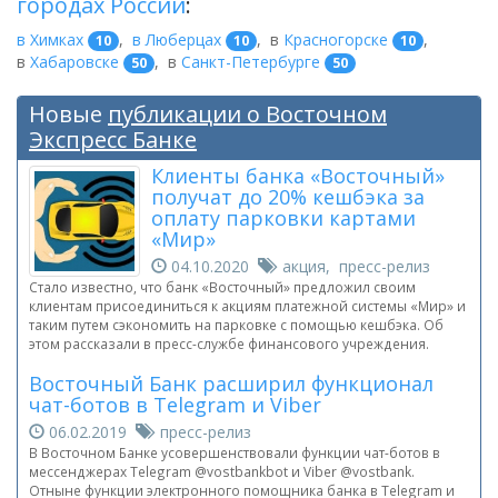
городах России
:
в Химках
,
в Люберцах
,
в
Красногорске
,
10
10
10
в
Хабаровске
,
в
Санкт-Петербурге
50
50
Новые
публикации о Восточном
Экспресс Банке
Клиенты банка «Восточный»
получат до 20% кешбэка за
оплату парковки картами
«Мир»
04.10.2020
акция, пресс-релиз
Стало известно, что банк «Восточный» предложил своим
клиентам присоединиться к акциям платежной системы «Мир» и
таким путем сэкономить на парковке с помощью кешбэка. Об
этом рассказали в пресс-службе финансового учреждения.
Восточный Банк расширил функционал
чат-ботов в Telegram и Viber
06.02.2019
пресс-релиз
В Восточном Банке усовершенствовали функции чат-ботов в
мессенджерах Telegram @vostbankbot и Viber @vostbank.
Отныне функции электронного помощника банка в Telegram и