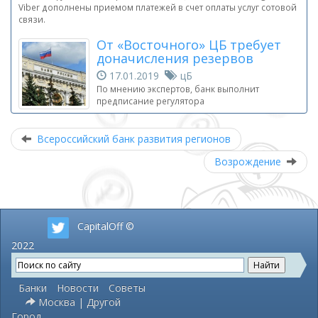
Viber дополнены приемом платежей в счет оплаты услуг сотовой
связи.
От «Восточного» ЦБ требует
доначисления резервов
17.01.2019
цБ
По мнению экспертов, банк выполнит
предписание регулятора
Всероссийский банк развития регионов
Возрождение
CapitalOff ©
2022
Банки
Новости
Советы
Москва | Другой
Город