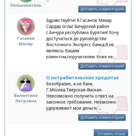
Пользователь
Добавить комментарий
Здравствуйте! Я.Гасанов Махир
Сардар оглы! Бичурский район
с.Бичура республика Бурятия! Хочу
Гасанов
достучаться до руководства
Махир
Восточного Экспресс банка.Я не
являюсь Вашим
клиентом,поручителем тоже не...
Добавить комментарий
О потребительских кредитах
Безобразие, а не банк.
Г.Москва.Тверская-Ямская.
Валентина
Невозможно получить ответ на
Петровна
законное требование. Незаконно
удерживают мои деньги. ...
Добавить комментарий
Оставить отзыв