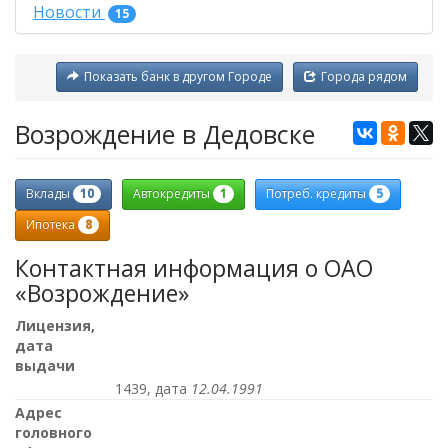
Новости
15
Показать банк в другом Городе
Города рядом
Возрождение в Дедовске
10
1
5
Вклады
Автокредиты
Потреб. кредиты
8
Ипотека
Контактная информация о ОАО
«Возрождение»
Лицензия,
дата
выдачи
1439, дата
12.04.1991
Адрес
головного