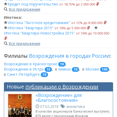
Кредит под поручительство
от 18.75% до 2 000 000
Все предложения
Ипотека:
Ипотека "Льготное кредитование"
от 12% до 8 000 000
Ипотека "Квартира 2015"
от 16% до 5 000 000
Ипотека "Квартира-Новостройка 2015"
от 16% до 10 000 000
Все предложения
Филиалы
Возрождения в городах России
:
Возрождение в Красногорске
,
10
Возрождение в Истре
,
в
Химках
,
в
Москве
,
10
10
100
в
Санкт-Петербурге
10
Новые
публикации о Возрождении
«Возрождение» для
«Благосостояния»
07.02.2018
аналитика
В качестве акционеров банка может выступить
ВТБ вкупе с пенсионным фондом