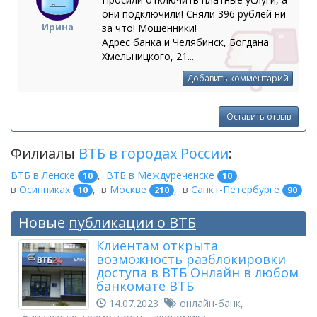
они подключили! Сняли 396 рублей ни
Ирина
за что! Мошенники!
Адрес банка и Челябинск, Богдана
Хмельницкого, 21...
Добавить комментарий
Оставить отзыв
Филиалы
ВТБ в городах России
:
ВТБ в Ленске
,
ВТБ в Междуреченске
,
10
10
в
Осинниках
,
в
Москве
,
в
Санкт-Петербурге
10
210
90
Новые
публикации о ВТБ
Клиентам открыта
возможность разблокировки
доступа в ВТБ Онлайн в любом
банкомате ВТБ
14.07.2023
онлайн-банк,