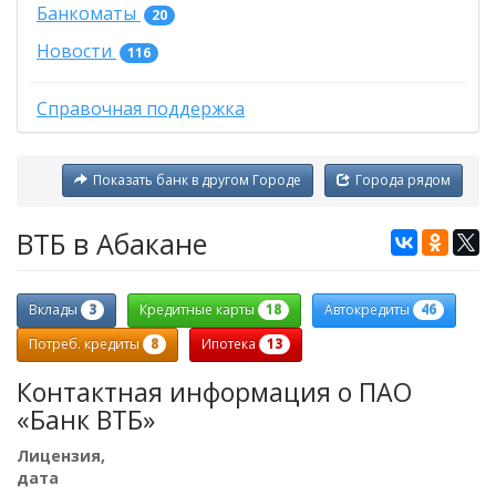
Банкоматы
20
Новости
116
Справочная поддержка
Показать банк в другом Городе
Города рядом
ВТБ в Абакане
3
18
46
Вклады
Кредитные карты
Автокредиты
8
13
Потреб. кредиты
Ипотека
Контактная информация о ПАО
«Банк ВТБ»
Лицензия,
дата