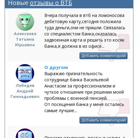
Новые
отзывы о ВТБ
Вчера получала в втб на ломоносова
дебетовую карту,сегодня положила
туда деньги,они не пришли. Связалась
Алексеева
со специалистом банка,оказалась
Татьяна
задвоенная карта и решить это косяк
Юрьевна
банка,я должна в из офисе...
Добавить комментарий
О другом
Выражаю признательность
сотруднице банка Васильевой
Лебедев
Анастасии за профессионализм и
Андрей
чуткое отношение при решении моей
Геннадьевич
проблемы с военной пенсией.
От посещения банка у меня остались
самые лучшие...
Добавить комментарий
Просили отключить платные услуги, а