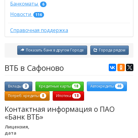
Банкоматы
6
Новости
116
Справочная поддержка
Показать банк в другом Городе
Города рядом
ВТБ в Сафоново
3
18
46
Вклады
Кредитные карты
Автокредиты
8
13
Потреб. кредиты
Ипотека
Контактная информация о ПАО
«Банк ВТБ»
Лицензия,
дата