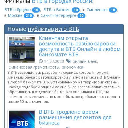
Филиалы
ВТБ в городах России
:
ВТБ в Ярцево
,
ВТБ в Вязьме
,
в
Смоленске
,
10
10
10
в
Москве
,
в
Санкт-Петербурге
210
90
Новые
публикации о ВТБ
Клиентам открыта
возможность разблокировки
доступа в ВТБ Онлайн в любом
банкомате ВТБ
14.07.2023
онлайн-банк,
финансовая грамотность, экономика
В ВТБ завершилась разработка сервиса, который поможет
клиентам банка с разблокировкой учетной записи в ВТБ Онлайн
в любом банкомате ВТБ, установленном на территории страны.
Прежде подобной опцией можно было воспользоваться только
обратившись в отделение банка. Как оценивают в ВТБ, эта
возможность ежемесячно может быть востребована со стороны
свыше 50 тыс. клиентов.
В ВТБ продлено время
размещения депозитов для
бизнеса