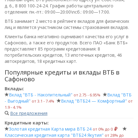
д. 6.,
8 800 100-24-24
. График работы центрального
отделения:
пн.-пт.: 09:00—20:00\nсб.: 09:00—17:00
.
ВТБ занимает 2 место в рейтинге вкладов для физических
лиц и является участником системы страхования вкладов.
Клиенты банка негативно оценивают качества его услуг в
Сафоново, а также его продуктов. Всего
ПАО «Банк ВТБ»
предоставляет 85 программ кредитования: 8
потребительских кредитов, 13 ипотечных кредитов, 46
автокредитов, 18 кредитных карт.
Популярные кредиты и вклады ВТБ в
Сафоново
Вклады:
Вклад "ВТБ - Накопительный"
Вклад "ВТБ
от 2.75 ‑ 6.95%
- Выгодный"
Вклад "ВТБ24 — Комфортный"
от 3.1 ‑ 7.4%
от
1.9 ‑ 4.1%
Все предложения
Кредитные карты:
Золотая кредитная Карта мира ВТБ 24
от 0% до 0
Классическая кредитная карта "ВТБ24 Якутия"
от 28% до