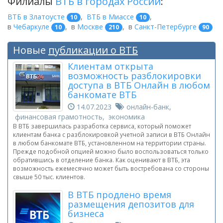
Филиалы
ВТБ в городах России
:
ВТБ в Златоусте
,
ВТБ в Миассе
,
10
10
в
Чебаркуле
,
в
Москве
,
в
Санкт-Петербурге
10
210
90
Новые
публикации о ВТБ
Клиентам открыта
возможность разблокировки
доступа в ВТБ Онлайн в любом
банкомате ВТБ
14.07.2023
онлайн-банк,
финансовая грамотность, экономика
В ВТБ завершилась разработка сервиса, который поможет
клиентам банка с разблокировкой учетной записи в ВТБ Онлайн
в любом банкомате ВТБ, установленном на территории страны.
Прежде подобной опцией можно было воспользоваться только
обратившись в отделение банка. Как оценивают в ВТБ, эта
возможность ежемесячно может быть востребована со стороны
свыше 50 тыс. клиентов.
В ВТБ продлено время
размещения депозитов для
бизнеса