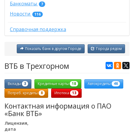
Банкоматы
7
Новости
116
Справочная поддержка
Показать банк в другом Городе
Города рядом
ВТБ в Трехгорном
3
18
46
Вклады
Кредитные карты
Автокредиты
8
13
Потреб. кредиты
Ипотека
Контактная информация о ПАО
«Банк ВТБ»
Лицензия,
дата