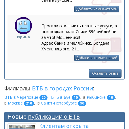
самые лучшие...
Добавить комментарий
Просили отключить платные услуги, а
они подключили! Сняли 396 рублей ни
Ирина
за что! Мошенники!
Адрес банка и Челябинск, Богдана
Хмельницкого, 21...
Добавить комментарий
Оставить отзыв
Филиалы
ВТБ в городах России
:
ВТБ в Череповце
,
ВТБ в Буе
,
в
Рыбинске
,
20
10
10
в
Москве
,
в
Санкт-Петербурге
210
90
Новые
публикации о ВТБ
Клиентам открыта