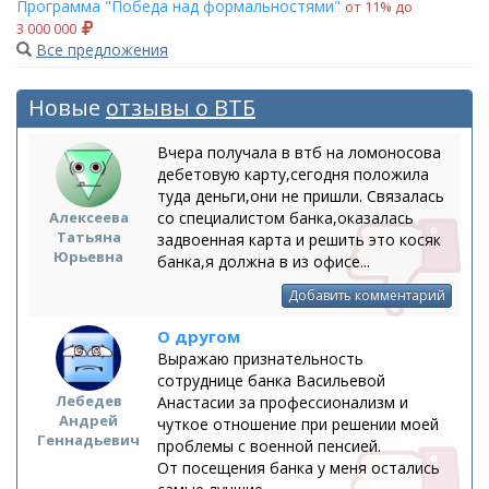
Программа "Победа над формальностями"
от 11% до
3 000 000
Все предложения
Новые
отзывы о ВТБ
Вчера получала в втб на ломоносова
дебетовую карту,сегодня положила
туда деньги,они не пришли. Связалась
Алексеева
со специалистом банка,оказалась
Татьяна
задвоенная карта и решить это косяк
Юрьевна
банка,я должна в из офисе...
Добавить комментарий
О другом
Выражаю признательность
сотруднице банка Васильевой
Лебедев
Анастасии за профессионализм и
Андрей
чуткое отношение при решении моей
Геннадьевич
проблемы с военной пенсией.
От посещения банка у меня остались