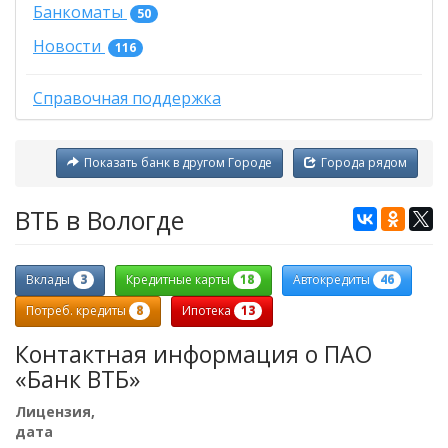
Банкоматы
50
Новости
116
Справочная поддержка
Показать банк в другом Городе
Города рядом
ВТБ в Вологде
3
18
46
Вклады
Кредитные карты
Автокредиты
8
13
Потреб. кредиты
Ипотека
Контактная информация о ПАО
«Банк ВТБ»
Лицензия,
дата