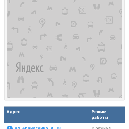
Адрес
Режим
работы
ул. Апанасенко, д. 78
В режиме
1