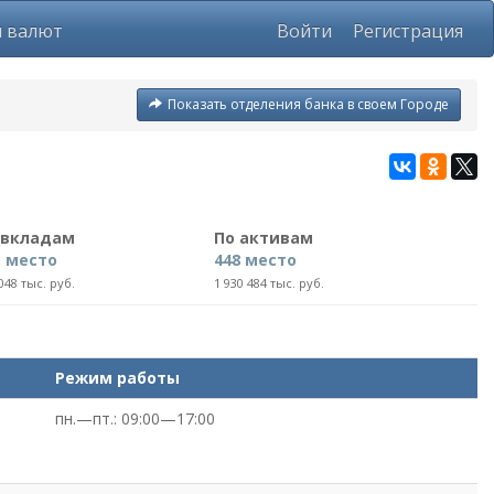
ы валют
Войти
Регистрация
Показать отделения банка в своем Городе
 вкладам
По активам
3 место
448 место
048 тыс. руб.
1 930 484 тыс. руб.
Режим работы
пн.—пт.: 09:00—17:00