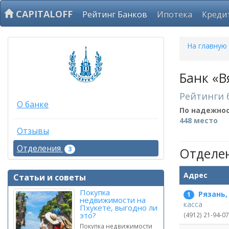
CAPITALOFF
Рейтинг Банков
Ипотека
Креди
На главную
Банк «В
Рейтинги 
О банке
По надежно
448 место
Отзывы
Отделения
3
Отделе
Адрес
Статьи и советы
Покупка
Рязань,
1
недвижимости на
касса
Пхукете, выгодно ли
это?
(4912) 21-94-07
Покупка недвижимости