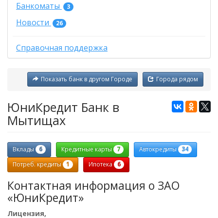
Банкоматы
3
Новости
26
Справочная поддержка
Показать банк в другом Городе
Города рядом
ЮниКредит Банк в
Мытищах
6
7
34
Вклады
Кредитные карты
Автокредиты
1
6
Потреб. кредиты
Ипотека
Контактная информация о ЗАО
«ЮниКредит»
Лицензия,