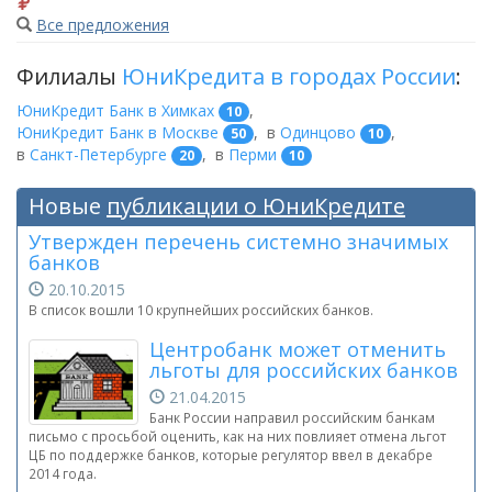
Все предложения
Филиалы
ЮниКредита в городах России
:
ЮниКредит Банк в Химках
,
10
ЮниКредит Банк в Москве
,
в
Одинцово
,
50
10
в
Санкт-Петербурге
,
в
Перми
20
10
Новые
публикации о ЮниКредите
Утвержден перечень системно значимых
банков
20.10.2015
В список вошли 10 крупнейших российских банков.
Центробанк может отменить
льготы для российских банков
21.04.2015
Банк России направил российским банкам
письмо с просьбой оценить, как на них повлияет отмена льгот
ЦБ по поддержке банков, которые регулятор ввел в декабре
2014 года.