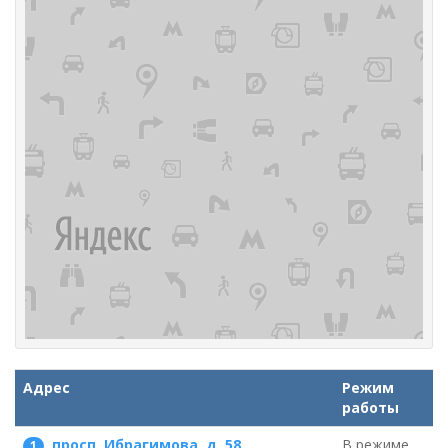
Адрес
Режим
работы
просп. Ибрагимова, д. 58
В режиме
1