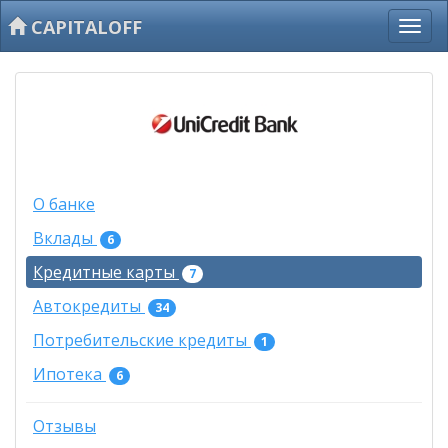
CAPITALOFF
О банке
Вклады
6
Кредитные карты
7
Автокредиты
34
Потребительские кредиты
1
Ипотека
6
Отзывы