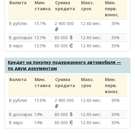
Валюта
Мин.
Сумма
Макс.
Мин.
ставка
кредита
срок
перв.
взнос.
В рублях
15.1%
2 400 000
12‑60 мес.
30%
В долларах
13.5%
80 000
12‑60 мес.
30%
В евро
13.5%
60 000
12‑60 мес.
30%
Кредит на покупку подержанного автомобиля —
по двум документам
Валюта
Мин.
Сумма
Макс.
Мин.
ставка
кредита
срок
перв.
взнос.
В рублях
15.6%
2 400 000
12‑60 мес.
30%
В долларах
14%
80 000
12‑60 мес.
30%
В евро
14%
60 000
12‑60 мес.
30%