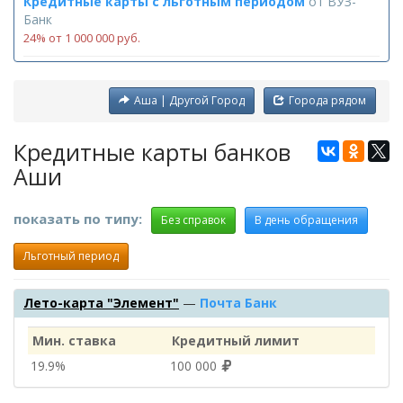
Кредитные карты с льготным периодом
от
ВУЗ-
Банк
24% от 1 000 000 руб.
Аша | Другой Город
Города рядом
Кредитные карты банков
Аши
показать по типу:
Без справок
В день обращения
Льготный период
Лето-карта "Элемент"
—
Почта Банк
Мин. ставка
Кредитный лимит
19.9%
100 000