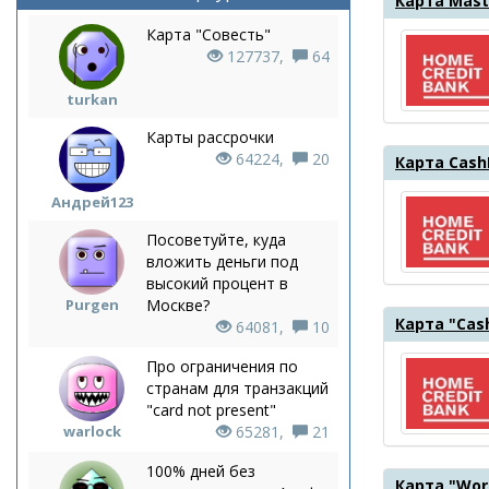
Карта Mast
Карта "Совесть"
127737,
64
turkan
Карты рассрочки
64224,
20
Карта Cash
Андрей123
Посоветуйте, куда
вложить деньги под
высокий процент в
Purgen
Москве?
Карта "Cas
64081,
10
Про ограничения по
странам для транзакций
"card not present"
warlock
65281,
21
100% дней без
Карта "Worl