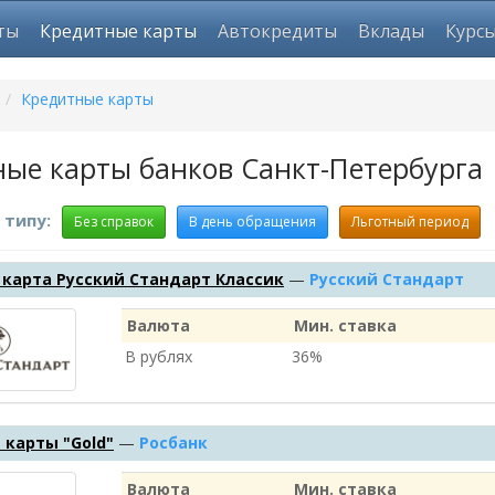
ты
Кредитные карты
Автокредиты
Вклады
Курс
/
Кредитные карты
ые карты банков Санкт-Петербурга
 типу:
Без справок
В день обращения
Льготный период
карта Русский Стандарт Классик
—
Русский Стандарт
Валюта
Мин. ставка
В рублях
36%
карты "Gold"
—
Росбанк
Валюта
Мин. ставка