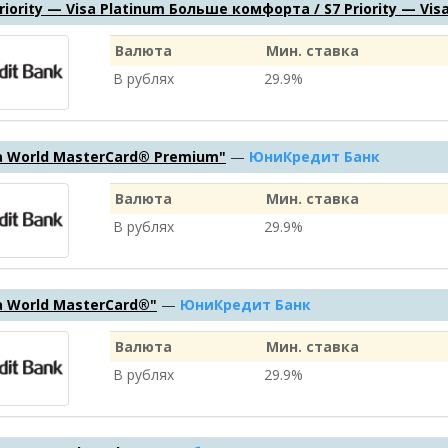
riority — Visa Platinum Больше комфорта / S7 Priority — Vi
Валюта
Мин. ставка
В рублях
29.9%
 World MasterCard® Premium"
—
ЮниКредит Банк
Валюта
Мин. ставка
В рублях
29.9%
 World MasterCard®"
—
ЮниКредит Банк
Валюта
Мин. ставка
В рублях
29.9%