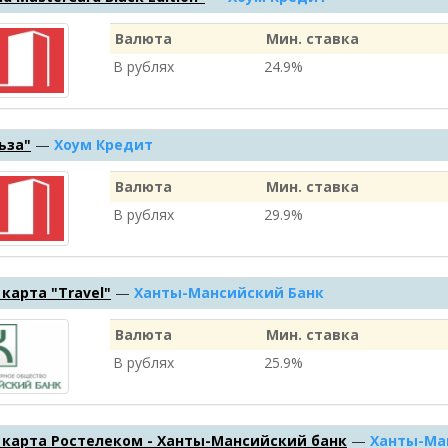
Валюта
Мин. ставка
В рублях
24.9%
ьза"
—
Хоум Кредит
Валюта
Мин. ставка
В рублях
29.9%
карта "Travel"
—
Ханты-Мансийский Банк
Валюта
Мин. ставка
В рублях
25.9%
 карта Ростелеком - Ханты-Мансийский банк
—
Ханты-Ма