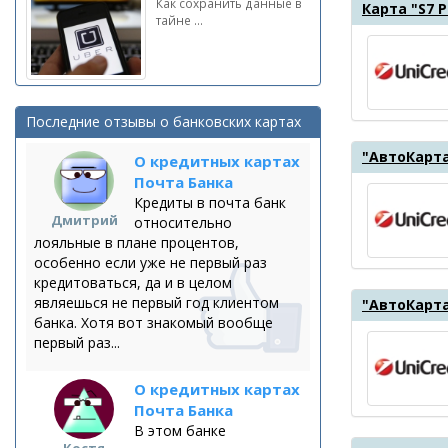
Как сохранить данные в
Карта "S7 P
тайне ...
Последние отзывы о банковских картах
"АвтоКарта
О кредитных картах
Почта Банка
Кредиты в почта банк
Дмитрий
относительно
лояльные в плане процентов,
особенно если уже не первый раз
кредитоваться, да и в целом
являешься не первый год клиентом
"АвтоКарта
банка. Хотя вот знакомый вообще
первый раз...
О кредитных картах
Почта Банка
В этом банке