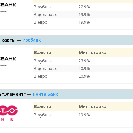
В рублях
22.9%
В долларах
19.9%
В евро
19.9%
 карты
—
Росбанк
Валюта
Мин. ставка
В рублях
23.9%
В долларах
20.9%
В евро
20.9%
а "Элемент"
—
Почта Банк
Валюта
Мин. ставка
В рублях
19.9%