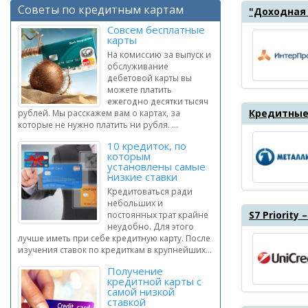
Советы по кредитным картам
"Доходная
Совсем бесплатные
карты
На комиссию за выпуск и
обслуживание
дебетовой карты вы
можете платить
ежегодно десятки тысяч
Кредитные
рублей. Мы расскажем вам о картах, за
которые не нужно платить ни рубля. ...
10 кредиток, по
которым
установлены самые
низкие ставки
Кредитоваться ради
небольших и
S7 Priority 
постоянных трат крайне
неудобно. Для этого
лучше иметь при себе кредитную карту. После
изучения ставок по кредиткам в крупнейших...
Получение
кредитной карты с
самой низкой
ставкой