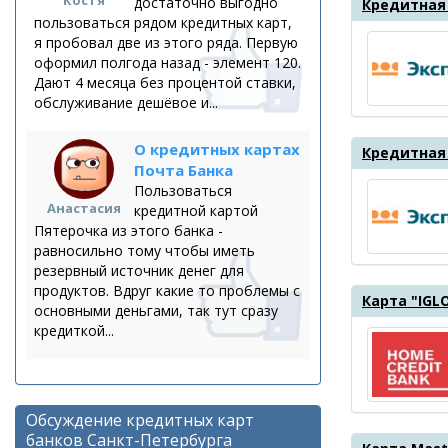
Костя
достаточно выгодно
Кредитная 
пользоваться рядом кредитных карт,
я пробовал две из этого ряда. Первую
оформил полгода назад - элемент 120.
Дают 4 месяца без процентой ставки,
обслуживание дешёвое и...
О кредитных картах
Кредитная 
Почта Банка
Пользоваться
Анастасия
кредитной картой
Пятерочка из этого банка -
равносильно тому чтобы иметь
резервный источник денег для
продуктов. Вдруг какие то проблемы с
Карта "IGL
основными деньгами, так тут сразу
кредиткой...
Обсуждение кредитных карт
банков Санкт-Петербурга