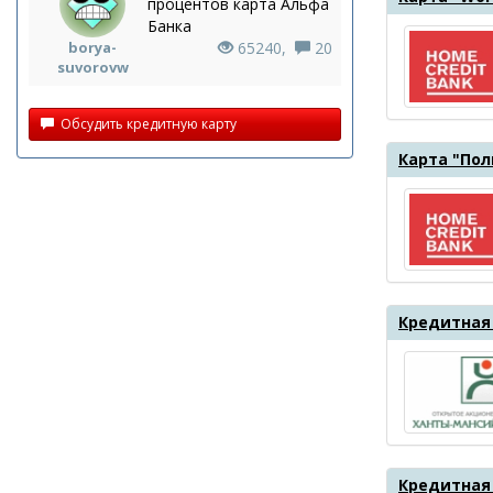
процентов карта Альфа
Банка
borya-
65240,
20
suvorovw
Обсудить кредитную карту
Карта "Пол
Кредитная 
Кредитная