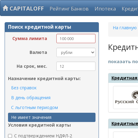
CAPITALOFF
Рейтинг Банков
Ипотека
Креди
Поиск кредитной карты
На главную
Сумма лимита
Кредитн
Валюта
показать по
На срок, мес.
Кредитная 
Назначение кредитной карты:
Без справок
В день обращения
С льготным периодом
Не имеет значения
Кредитные 
Условия кредитной карты
C подтверждением НДФЛ-2