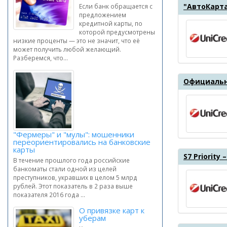
"АвтоКарта
Если банк обращается с
предложением
кредитной карты, по
которой предусмотрены
низкие проценты — это не значит, что её
может получить любой желающий.
Разберемся, что...
Официальн
"Фермеры" и "мулы": мошенники
переориентировались на банковские
карты
S7 Priority 
В течение прошлого года российские
банкоматы стали одной из целей
преступников, укравших в целом 5 млрд
рублей. Этот показатель в 2 раза выше
показателя 2016 года ...
О привязке карт к
уберам