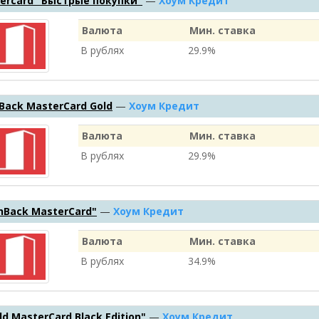
ercard "Быстрые покупки"
—
Хоум Кредит
Валюта
Мин. ставка
В рублях
29.9%
Back MasterCard Gold
—
Хоум Кредит
Валюта
Мин. ставка
В рублях
29.9%
hBack MasterCard"
—
Хоум Кредит
Валюта
Мин. ставка
В рублях
34.9%
d MasterСard Black Edition"
—
Хоум Кредит