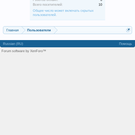
Всего посетителей:
10
Общее число может включать скрытых
пользователей.
Главная
Пользователи
Russian (RU)
Помощь
Forum software by XenForo™