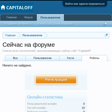
Войти или зарегистрироваться
Главная
Форум
Пользователи
Недавняя активность
Новые сообщения профиля
...
Главная
Пользователи
Сейчас на форуме
Список всех посетителей, просматривающих сейчас сайт "Capitaloff".
Все
Пользователи
Гости
Роботы
Ничего не найдено.
Регистрация
Онлайн-статистика
Пользователей онлайн:
0
Гостей онлайн:
10
Роботов онлайн:
0