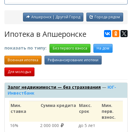
Апшеронск | Другой Город
Города рядом
Ипотека в Апшеронске
показать по типу:
Без первого взноса
На дом
Военная ипотека
Рефинансирование ипотеки
Для молодых
Залог недвижимости — без страхования
—
ЮГ-
Инвестбанк
Мин.
Сумма кредита
Макс.
Мин.
ставка
срок
перв.
взнос.
16%
2 000 000
до 5 лет