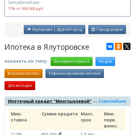
Запсибкомбанк
17% от 300 000 руб.
Ялуторовск | Другой Город
Города рядом
Ипотека в Ялуторовске
показать по типу:
Без первого взноса
На дом
Военная ипотека
Рефинансирование ипотеки
Для молодых
Ипотечный кредит "Многоцелевой"
—
Совкомбанк
Мин.
Сумма кредита
Макс.
Мин.
ставка
срок
перв.
взнос.
22.5%
400 000
1‑5 лет