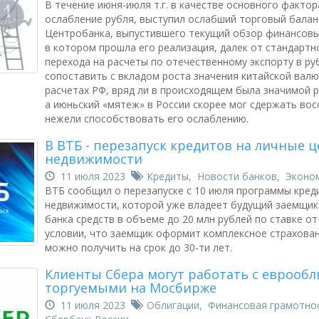
В течение июня-июля т.г. в качестве основного факто
ослабление рубля, выступил ослабший торговый балан
Центробанка, выпустившего текущий обзор финансовых
в котором прошла его реализация, далек от стандартно
перехода на расчеты по отечественному экспорту в р
сопоставить с вкладом роста значения китайской вал
расчетах РФ, вряд ли в происходящем была значимой р
а июньский «мятеж» в России скорее мог сдержать вос
нежели способствовать его ослаблению.
В ВТБ - перезапуск кредитов на личные ц
недвижимости
11 июля 2023
Кредиты
,
Новости банков
,
Эконо
ВТБ сообщил о перезапуске с 10 июля программы кред
недвижимости, которой уже владеет будущий заемщик
банка средств в объеме до 20 млн рублей по ставке от
условии, что заемщик оформит комплексное страхован
можно получить на срок до 30-ти лет.
Клиенты Сбера могут работать с еврообл
торгуемыми на Мосбирже
11 июля 2023
Облигации
,
Финансовая грамотно