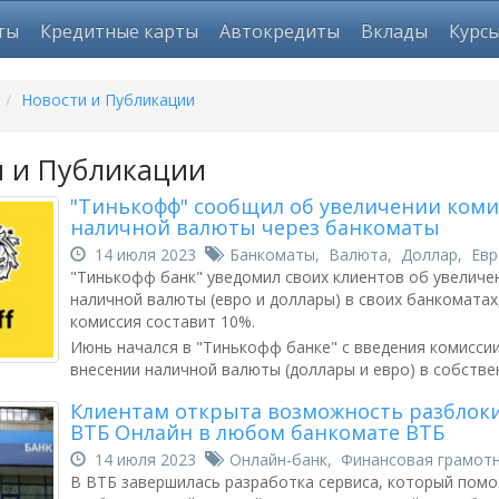
ты
Кредитные карты
Автокредиты
Вклады
Курс
/
Новости и Публикации
и и Публикации
"Тинькофф" сообщил об увеличении коми
наличной валюты через банкоматы
14 июля 2023
Банкоматы
,
Валюта
,
Доллар
,
Евр
"Тинькофф банк" уведомил своих клиентов об увеличе
наличной валюты (евро и доллары) в своих банкоматах
комиссия составит 10%.
Июнь начался в "Тинькофф банке" с введения комиссии
внесении наличной валюты (доллары и евро) в собстве
Клиентам открыта возможность разблоки
ВТБ Онлайн в любом банкомате ВТБ
14 июля 2023
Онлайн-банк
,
Финансовая грамот
В ВТБ завершилась разработка сервиса, который помо