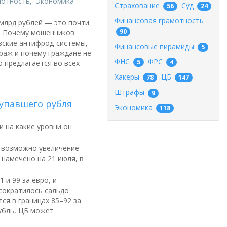
мотность
,
Экономика
Страхование
Суд
56
24
Финансовая грамотность
 млрд рублей — это почти
90
д. Почему мошенников
вские антифрод-системы,
Финансовые пирамиды
5
раж и почему граждане не
ФНС
ФРС
5
4
 предлагается во всех
Хакеры
ЦБ
78
147
Штрафы
9
 упавшего рубля
Экономика
118
 на какие уровни он
 возможно увеличение
намечено на 21 июля, в
 и 99 за евро, и
 сократилось сальдо
тся в границах 85–92 за
убль, ЦБ может