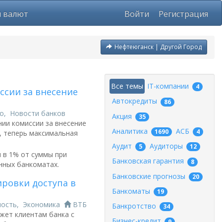
ы валют
Войти
Регистрация
Нефтеюганск | Другой Город
Все темы
IT-компании
4
ссии за внесение
Автокредиты
86
о
,
Новости банков
Акция
35
нии комиссии за внесение
Аналитика
АСБ
1690
4
, теперь максимальная
Аудит
Аудиторы
5
12
 в 1% от суммы при
Банковская гарантия
8
нных банкоматах.
Банковские прогнозы
20
ровки доступа в
Банкоматы
19
ность
,
Экономика
ВТБ
Банкротство
34
жет клиентам банка с
Бизнес-кредит
9