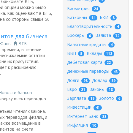
 банкомате ВТБ,
ой опцией можно было
Биометрия
24
ка. Как оценивают в ВТБ,
Биткоины
БКИ
14
8
на со стороны свыше 50
Благотворительность
4
Брокеры
Валюта
итов для бизнеса
6
72
Юань
ВТБ
Валютные кредиты
4
 времени, в течении
ВВП
Вклады
5
113
 неснижаемые остатки
оне их присутствия.
Дебетовая карта
22
едет к расширению
Денежные переводы
43
.
Долги
Доллар
98
59
Евро
Законы
21
18
Новости банков
Зарплата
Золото
оверку всех переводов
19
6
Инвестиции
41
етьем чтениях закона,
Интернет-Банк
88
ых переводов физлиц и
 также возмещение в
Инфляция
10
иентов на счета