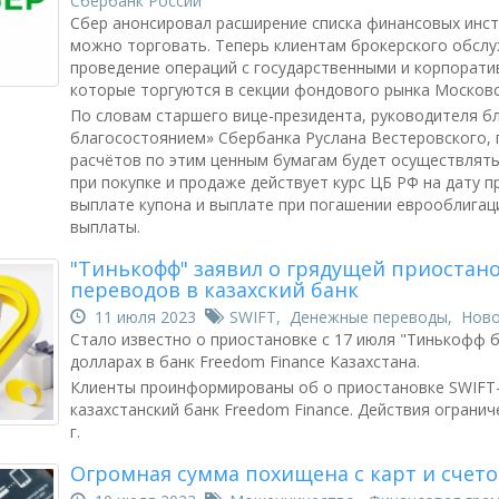
Сбербанк России
Сбер анонсировал расширение списка финансовых инс
можно торговать. Теперь клиентам брокерского обсл
проведение операций с государственными и корпорат
которые торгуются в секции фондового рынка Московс
По словам старшего вице-президента, руководителя б
благосостоянием» Сбербанка Руслана Вестеровского, 
расчётов по этим ценным бумагам будет осуществлятьс
при покупке и продаже действует курс ЦБ РФ на дату п
выплате купона и выплате при погашении еврооблигац
выплаты.
"Тинькофф" заявил о грядущей приостан
переводов в казахский банк
11 июля 2023
SWIFT
,
Денежные переводы
,
Ново
Стало известно о приостановке с 17 июля "Тинькофф 
долларах в банк Freedom Finance Казахстана.
Клиенты проинформированы об о приостановке SWIFT-
казахстанский банк Freedom Finance. Действия ограниче
г.
Огромная сумма похищена с карт и счето