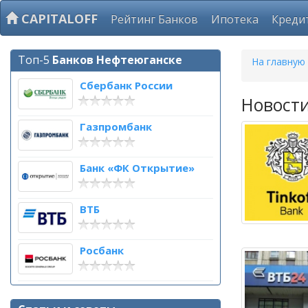
CAPITALOFF
Рейтинг Банков
Ипотека
Креди
Топ-5
Банков Нефтеюганске
На главную
Сбербанк России
Новост
Газпромбанк
Банк «ФК Открытие»
ВТБ
Росбанк