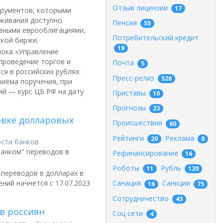
Отзыв лицензии
17
трументов, которыми
уживания доступно
Пенсия
55
ивными еврооблигациями,
Потребительский кредит
кой биржи.
19
лока «Управление
проведение торгов и
Почта
5
я в российских рублях:
Пресс-релиз
526
риёма поручения, при
ий — курс ЦБ РФ на дату
Приставы
10
Прогнозы
23
овке долларовых
Происшествия
60
Рейтинги
Реклама
20
8
сти банков
банком" переводов в
Рефинансирование
16
Роботы
Рубль
11
120
переводов в долларах в
ний начнется с 17.07.2023
Санация
Санкции
16
75
Сотрудничество
43
в россиян
Соц сети
4