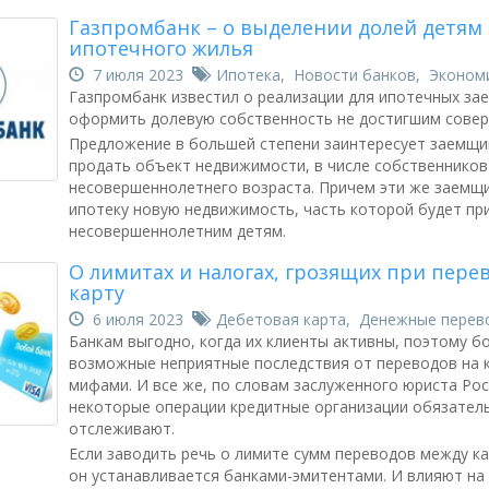
Газпромбанк – о выделении долей детям
ипотечного жилья
7 июля 2023
Ипотека
,
Новости банков
,
Эконом
Газпромбанк известил о реализации для ипотечных з
оформить долевую собственность не достигшим совер
Предложение в большей степени заинтересует заемщи
продать объект недвижимости, в числе собственников
несовершеннолетнего возраста. Причем эти же заемщи
ипотеку новую недвижимость, часть которой будет п
несовершеннолетним детям.
О лимитах и налогах, грозящих при перев
карту
6 июля 2023
Дебетовая карта
,
Денежные перев
Банкам выгодно, когда их клиенты активны, поэтому б
возможные неприятные последствия от переводов на 
мифами. И все же, по словам заслуженного юриста Ро
некоторые операции кредитные организации обязател
отслеживают.
Если заводить речь о лимите сумм переводов между ка
он устанавливается банками-эмитентами. И влияют на 