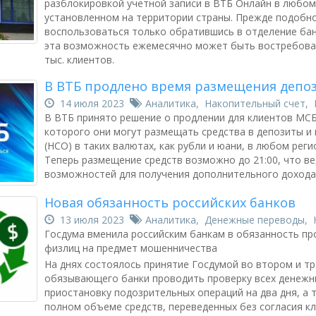
разблокировкой учетной записи в ВТБ Онлайн в любом
установленном на территории страны. Прежде подобн
воспользоваться только обратившись в отделение бан
эта возможность ежемесячно может быть востребова
тыс. клиентов.
В ВТБ продлено время размещения депоз
14 июля 2023
Аналитика
,
Накопительный счет
,
В ВТБ принято решение о продлении для клиентов МСБ
которого они могут размещать средства в депозиты и
(НСО) в таких валютах, как рубли и юани, в любом реги
Теперь размещение средств возможно до 21:00, что в
возможностей для получения дополнительного дохода
Новая обязанность российских банков
13 июля 2023
Аналитика
,
Денежные переводы
,
Госдума вменила российским банкам в обязанность пр
физлиц на предмет мошенничества
На днях состоялось принятие Госдумой во втором и тр
обязывающего банки проводить проверку всех денежн
приостановку подозрительных операций на два дня, а
полном объеме средств, переведенных без согласия кл