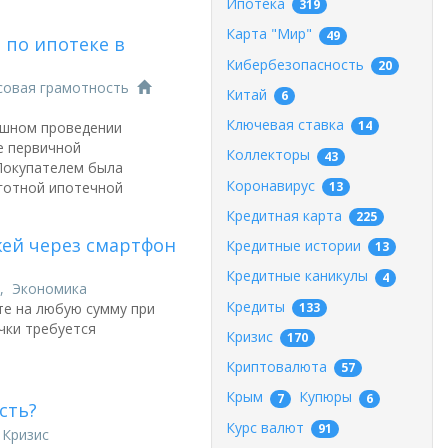
Ипотека
319
Карта "Мир"
49
 по ипотеке в
Кибербезопасность
20
совая грамотность
Китай
6
Ключевая ставка
14
ешном проведении
е первичной
Коллекторы
43
Покупателем была
Коронавирус
13
готной ипотечной
Кредитная карта
225
ей через смартфон
Кредитные истории
13
Кредитные каникулы
4
,
Экономика
Кредиты
133
те на любую сумму при
чки требуется
Кризис
170
Криптовалюта
57
Крым
Купюры
7
6
сть?
Курс валют
91
,
Кризис