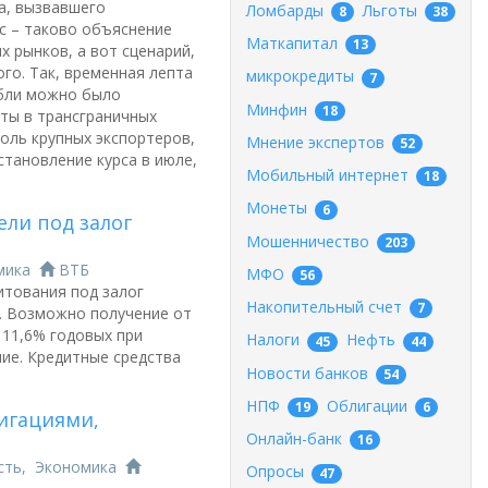
ра, вызвавшего
Ломбарды
Льготы
8
38
с – таково объяснение
Маткапитал
13
 рынков, а вот сценарий,
го. Так, временная лепта
микрокредиты
7
убли можно было
Минфин
18
юты в трансграничных
оль крупных экспортеров,
Мнение экспертов
52
становление курса в июле,
Мобильный интернет
18
Монеты
6
ели под залог
Мошенничество
203
мика
ВТБ
МФО
56
итования под залог
Накопительный счет
7
. Возможно получение от
 11,6% годовых при
Налоги
Нефть
45
44
ие. Кредитные средства
Новости банков
54
НПФ
Облигации
19
6
игациями,
Онлайн-банк
16
сть
,
Экономика
Опросы
47