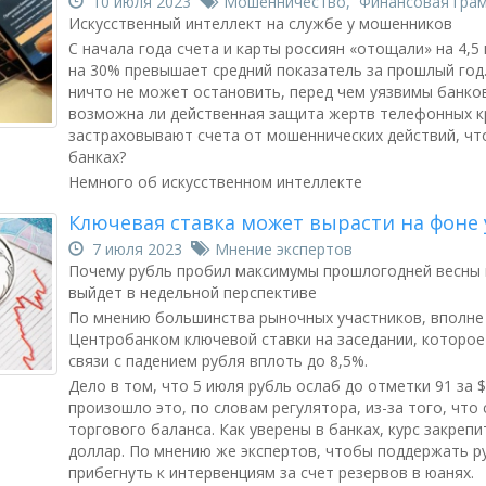
10 июля 2023
Мошенничество
,
Финансовая гра
Искусственный интеллект на службе у мошенников
С начала года счета и карты россиян «отощали» на 4,5
на 30% превышает средний показатель за прошлый го
ничто не может остановить, перед чем уязвимы банко
возможна ли действенная защита жертв телефонных к
застраховывают счета от мошеннических действий, что
банках?
Немного об искусственном интеллекте
Ключевая ставка может вырасти на фоне
7 июля 2023
Мнение экспертов
Почему рубль пробил максимумы прошлогодней весны и
выйдет в недельной перспективе
По мнению большинства рыночных участников, вполне
Центробанком ключевой ставки на заседании, которое 
связи с падением рубля вплоть до 8,5%.
Дело в том, что 5 июля рубль ослаб до отметки 91 за $1
произошло это, по словам регулятора, из-за того, что
торгового баланса. Как уверены в банках, курс закрепи
доллар. По мнению же экспертов, чтобы поддержать р
прибегнуть к интервенциям за счет резервов в юанях.