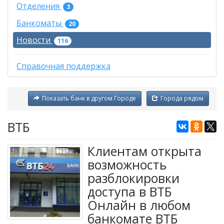
Отделения
3
Банкоматы
20
Новости
116
Справочная поддержка
Показать банк в другом Городе
Города рядом
ВТБ
Клиентам открыта
возможность
разблокировки
доступа в ВТБ
Онлайн в любом
банкомате ВТБ