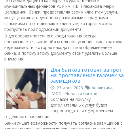
По словам доцента кафедры государственных и
муниципальных финансов РЭУ им. Г.В. Плеханова Мери
Валишвили, банки, предоставляя своим клиентам услуги,
могут дополнять договора различными штрафными
санкциями по отношению к клиентам, которые можно
пропустить при подписании документа.
В договорах ипотечного кредитования всегда
прописывается такое обязательное условие, как страховка
недвижимости, которая находится под обременением
банка, а потому этому документу стоит уделить больше
внимания.
Для банков готовят запрет
на проставление галочек за
заемщиков
23 июня 2023
Аналитика
,
МФО
,
Новости банков
Согласие на покупку
дополнительных услуг будет
сопровождаться оформлением
отдельного заявления
Банки лишат возможности получать согласие заемщиков с
дополнительными услугами при кредитовании, которая