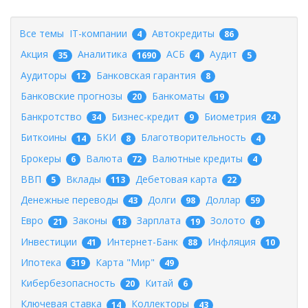
Все темы
IT-компании
Автокредиты
4
86
Акция
Аналитика
АСБ
Аудит
35
1690
4
5
Аудиторы
Банковская гарантия
12
8
Банковские прогнозы
Банкоматы
20
19
Банкротство
Бизнес-кредит
Биометрия
34
9
24
Биткоины
БКИ
Благотворительность
14
8
4
Брокеры
Валюта
Валютные кредиты
6
72
4
ВВП
Вклады
Дебетовая карта
5
113
22
Денежные переводы
Долги
Доллар
43
98
59
Евро
Законы
Зарплата
Золото
21
18
19
6
Инвестиции
Интернет-Банк
Инфляция
41
88
10
Ипотека
Карта "Мир"
319
49
Кибербезопасность
Китай
20
6
Ключевая ставка
Коллекторы
14
43