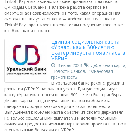
Tinkoff Pay в магазинах, которые принимают платежи по
QR-кодам Сбербанка. Налажена работа сервиса на
смартфонах независимости от того, какая операционная
система на них установлена — Android или iOS. Оплата
Tinkoff Pay гарантирует покупателям получение такого же
кэшбэка, как и по карте.
Единая социальная карта
«Уралочка» к 300-летию
Екатеринбурга появилась в
УБРиР
3 июля 2023
Дебетовая карта
,
Новости банков
,
Финансовая
грамотность
В Уральском банке реконструкции и
развития (УБРиР) начали выпускать Единую социальную
карту «Уралочка», посвященную 300-летию Екатеринбурга.
Дизайн карты – индивидуальный, на ней изображена
панорама города и знаковые для его жителей места.
Выпущенная к юбилею карта обеспечит своего держателя
не только социальными выплатами и дополнительными
скидками, предоставляемыми партнерами проекта ЕСК, но и
специальными бонусами от УБРиР.