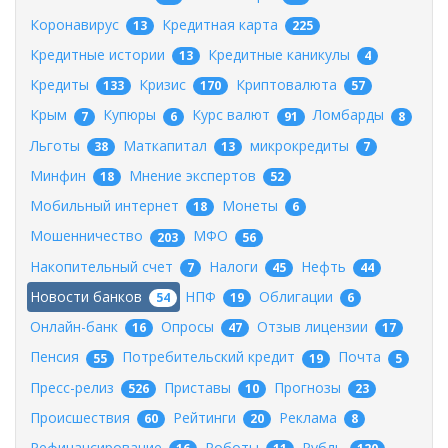
Коронавирус
Кредитная карта
13
225
Кредитные истории
Кредитные каникулы
13
4
Кредиты
Кризис
Криптовалюта
133
170
57
Крым
Купюры
Курс валют
Ломбарды
7
6
91
8
Льготы
Маткапитал
микрокредиты
38
13
7
Минфин
Мнение экспертов
18
52
Мобильный интернет
Монеты
18
6
Мошенничество
МФО
203
56
Накопительный счет
Налоги
Нефть
7
45
44
Новости банков
НПФ
Облигации
54
19
6
Онлайн-банк
Опросы
Отзыв лицензии
16
47
17
Пенсия
Потребительский кредит
Почта
55
19
5
Пресс-релиз
Приставы
Прогнозы
526
10
23
Происшествия
Рейтинги
Реклама
60
20
8
Рефинансирование
Роботы
Рубль