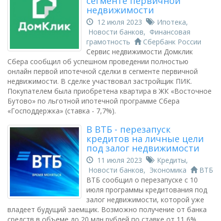
сегменте первичной
недвижимости
12 июля 2023
Ипотека
,
Новости банков
,
Финансовая
грамотность
Сбербанк России
Сервис недвижимости Домклик
Сбера сообщил об успешном проведении полностью
онлайн первой ипотечной сделки в сегменте первичной
недвижимости. В сделке участвовал застройщик ПИК.
Покупателем была приобретена квартира в ЖК «Восточное
Бутово» по льготной ипотечной программе Сбера
«Господдержка» (ставка - 7,7%).
В ВТБ - перезапуск
кредитов на личные цели
под залог недвижимости
11 июля 2023
Кредиты
,
Новости банков
,
Экономика
ВТБ
ВТБ сообщил о перезапуске с 10
июля программы кредитования под
залог недвижимости, которой уже
владеет будущий заемщик. Возможно получение от банка
средств в объеме до 20 млн рублей по ставке от 11,6%