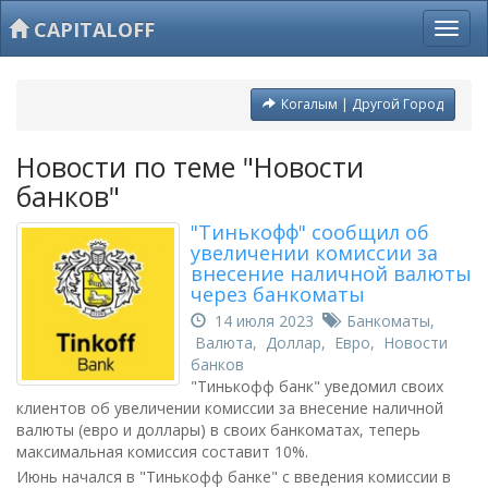
CAPITALOFF
Когалым | Другой Город
Новости по теме "Новости
банков"
"Тинькофф" сообщил об
увеличении комиссии за
внесение наличной валюты
через банкоматы
14 июля 2023
Банкоматы
,
Валюта
,
Доллар
,
Евро
,
Новости
банков
"Тинькофф банк" уведомил своих
клиентов об увеличении комиссии за внесение наличной
валюты (евро и доллары) в своих банкоматах, теперь
максимальная комиссия составит 10%.
Июнь начался в "Тинькофф банке" с введения комиссии в