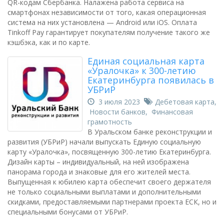
QR-кодам Сбербанка. Налажена работа сервиса на
смартфонах независимости от того, какая операционная
система на них установлена — Android или iOS. Оплата
Tinkoff Pay гарантирует покупателям получение такого же
кэшбэка, как и по карте.
Единая социальная карта
«Уралочка» к 300-летию
Екатеринбурга появилась в
УБРиР
3 июля 2023
Дебетовая карта
,
Новости банков
,
Финансовая
грамотность
В Уральском банке реконструкции и
развития (УБРиР) начали выпускать Единую социальную
карту «Уралочка», посвященную 300-летию Екатеринбурга.
Дизайн карты – индивидуальный, на ней изображена
панорама города и знаковые для его жителей места.
Выпущенная к юбилею карта обеспечит своего держателя
не только социальными выплатами и дополнительными
скидками, предоставляемыми партнерами проекта ЕСК, но и
специальными бонусами от УБРиР.