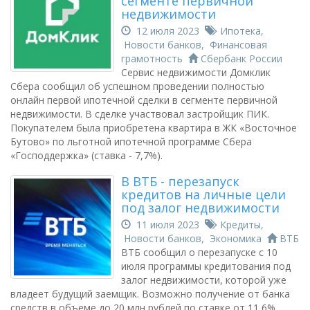
сегменте первичной
недвижимости
12 июля 2023
Ипотека
,
Новости банков
,
Финансовая
грамотность
Сбербанк России
Сервис недвижимости Домклик
Сбера сообщил об успешном проведении полностью
онлайн первой ипотечной сделки в сегменте первичной
недвижимости. В сделке участвовал застройщик ПИК.
Покупателем была приобретена квартира в ЖК «Восточное
Бутово» по льготной ипотечной программе Сбера
«Господдержка» (ставка - 7,7%).
В ВТБ - перезапуск
кредитов на личные цели
под залог недвижимости
11 июля 2023
Кредиты
,
Новости банков
,
Экономика
ВТБ
ВТБ сообщил о перезапуске с 10
июля программы кредитования под
залог недвижимости, которой уже
владеет будущий заемщик. Возможно получение от банка
средств в объеме до 20 млн рублей по ставке от 11,6%