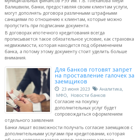
муниципальных финансов РЭУ им. Г.В. Плеханова Мери
Валишвили, банки, предоставляя своим клиентам услуги,
могут дополнять договора различными штрафными
санкциями по отношению к клиентам, которые можно
пропустить при подписании документа.
В договорах ипотечного кредитования всегда
прописывается такое обязательное условие, как страховка
недвижимости, которая находится под обременением
банка, а потому этому документу стоит уделить больше
внимания.
Для банков готовят запрет
на проставление галочек за
заемщиков
23 июня 2023
Аналитика
,
МФО
,
Новости банков
Согласие на покупку
дополнительных услуг будет
сопровождаться оформлением
отдельного заявления
Банки лишат возможности получать согласие заемщиков с
дополнительными услугами при кредитовании, которая
обычно сопровождается использованием заранее