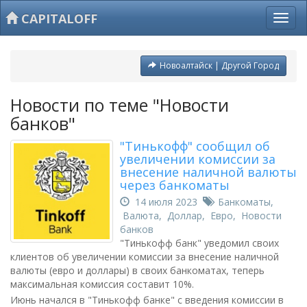
CAPITALOFF
Новоалтайск | Другой Город
Новости по теме "Новости
банков"
"Тинькофф" сообщил об
увеличении комиссии за
внесение наличной валюты
через банкоматы
14 июля 2023
Банкоматы
,
Валюта
,
Доллар
,
Евро
,
Новости
банков
"Тинькофф банк" уведомил своих
клиентов об увеличении комиссии за внесение наличной
валюты (евро и доллары) в своих банкоматах, теперь
максимальная комиссия составит 10%.
Июнь начался в "Тинькофф банке" с введения комиссии в