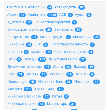
Все темы
IT-компании
Автокредиты
4
86
Акция
Аналитика
АСБ
Аудит
35
1690
4
5
Аудиторы
Банковская гарантия
12
8
Банковские прогнозы
Банкоматы
20
19
Банкротство
Бизнес-кредит
Биометрия
34
9
24
Биткоины
БКИ
Благотворительность
14
8
4
Брокеры
Валюта
Валютные кредиты
6
72
4
ВВП
Вклады
Дебетовая карта
5
113
22
Денежные переводы
Долги
Доллар
43
98
59
Евро
Законы
Зарплата
Золото
21
18
19
6
Инвестиции
Интернет-Банк
Инфляция
41
88
10
Ипотека
Карта "Мир"
319
49
Кибербезопасность
Китай
20
6
Ключевая ставка
Коллекторы
14
43