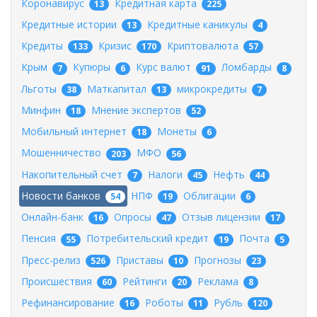
Коронавирус
Кредитная карта
13
225
Кредитные истории
Кредитные каникулы
13
4
Кредиты
Кризис
Криптовалюта
133
170
57
Крым
Купюры
Курс валют
Ломбарды
7
6
91
8
Льготы
Маткапитал
микрокредиты
38
13
7
Минфин
Мнение экспертов
18
52
Мобильный интернет
Монеты
18
6
Мошенничество
МФО
203
56
Накопительный счет
Налоги
Нефть
7
45
44
Новости банков
НПФ
Облигации
54
19
6
Онлайн-банк
Опросы
Отзыв лицензии
16
47
17
Пенсия
Потребительский кредит
Почта
55
19
5
Пресс-релиз
Приставы
Прогнозы
526
10
23
Происшествия
Рейтинги
Реклама
60
20
8
Рефинансирование
Роботы
Рубль
16
11
120