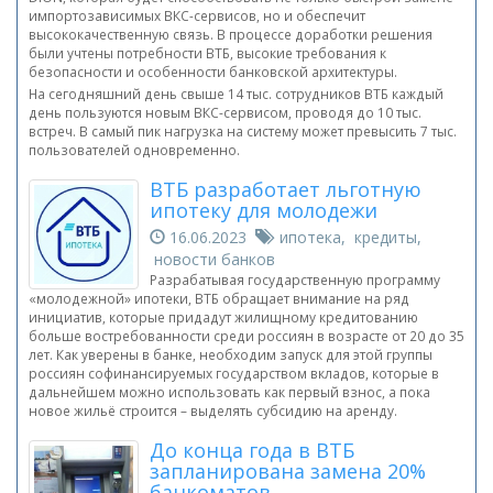
импортозависимых ВКС-сервисов, но и обеспечит
высококачественную связь. В процессе доработки решения
были учтены потребности ВТБ, высокие требования к
безопасности и особенности банковской архитектуры.
На сегодняшний день свыше 14 тыс. сотрудников ВТБ каждый
день пользуются новым ВКС-сервисом, проводя до 10 тыс.
встреч. В самый пик нагрузка на систему может превысить 7 тыс.
пользователей одновременно.
ВТБ разработает льготную
ипотеку для молодежи
16.06.2023
ипотека, кредиты,
новости банков
Разрабатывая государственную программу
«молодежной» ипотеки, ВТБ обращает внимание на ряд
инициатив, которые придадут жилищному кредитованию
больше востребованности среди россиян в возрасте от 20 до 35
лет. Как уверены в банке, необходим запуск для этой группы
россиян софинансируемых государством вкладов, которые в
дальнейшем можно использовать как первый взнос, а пока
новое жильё строится – выделять субсидию на аренду.
До конца года в ВТБ
запланирована замена 20%
банкоматов