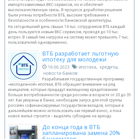
импортозависимых ВКС-сервисов, но и обеспечит
высококачественную связь. В процессе доработки решения
были учтены потребности ВТБ, высокие требования к
безопасности и особенности банковской архитектуры.
На сегодняшний день свыше 14 тыс. сотрудников ВТБ каждый
день пользуются новым ВКС-сервисом, проводя до 10 тыс.
встреч. В самый пик нагрузка на систему может превысить 7 тыс.
пользователей одновременно.
ВТБ разработает льготную
ипотеку для молодежи
16.06.2023
ипотека, кредиты,
новости банков
Разрабатывая государственную программу
«молодежной» ипотеки, ВТБ обращает внимание на ряд
инициатив, которые придадут жилищному кредитованию
больше востребованности среди россиян в возрасте от 20 до 35
лет. Как уверены в банке, необходим запуск для этой группы
россиян софинансируемых государством вкладов, которые в
дальнейшем можно использовать как первый взнос, а пока
новое жильё строится – выделять субсидию на аренду.
До конца года в ВТБ
запланирована замена 20%
банкоматов