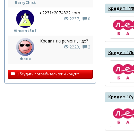
BarryChist
Кредит "1
c2231c2074322.com
2237,
0
VincentSof
Кредит на ремонт, где?
2229,
2
Кредит "Л
Фаня
Обсудить потребительский кредит
Кредит "Су