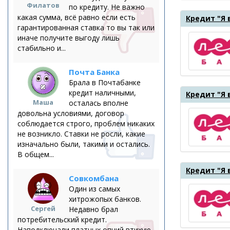
Филатов
по кредиту. Не важно
какая сумма, всё равно если есть
Кредит "Я 
гарантированная ставка то вы так или
иначе получите выгоду лишь
стабильно и...
Почта Банка
Брала в Почтабанке
кредит наличными,
Кредит "Я 
Маша
осталась вполне
довольна условиями, договор
соблюдается строго, проблем никаких
не возникло. Ставки не росли, какие
изначально были, такими и остались.
В общем...
Кредит "Я 
Совкомбана
Один из самых
хитрожопых банков.
Сергей
Недавно брал
потребительский кредит.
Наподключали платных опций втихую.