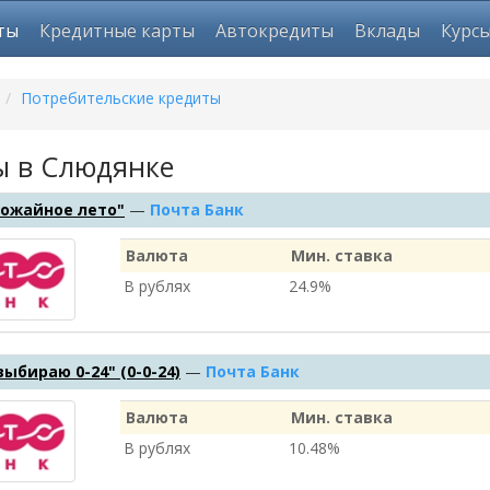
ты
Кредитные карты
Автокредиты
Вклады
Курс
/
Потребительские кредиты
ы в Слюдянке
рожайное лето"
—
Почта Банк
Валюта
Мин. ставка
В рублях
24.9%
выбираю 0-24" (0-0-24)
—
Почта Банк
Валюта
Мин. ставка
В рублях
10.48%