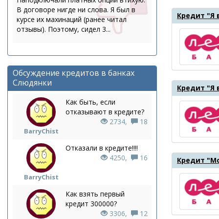
В договоре нигде ни слова. Я был в
Кредит "Я 
курсе их махинаций (ранее читал
отзывы). Поэтому, сидел 3...
Обсуждение кредитов в банках
Слюдянки
Кредит "Я 
Как быть, если
отказывают в кредите?
2734,
18
BarryChist
Отказали в кредите!!!!
4250,
16
Кредит "М
BarryChist
Как взять первый
кредит 300000?
3306,
12