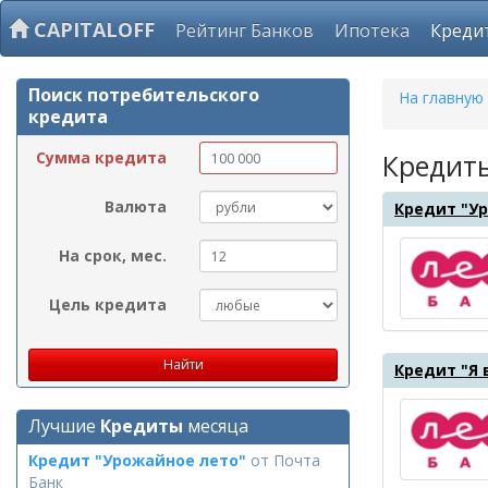
CAPITALOFF
Рейтинг Банков
Ипотека
Креди
Поиск потребительского
На главную
кредита
Сумма кредита
Кредит
Валюта
Кредит "У
На срок, мес.
Цель кредита
Кредит "Я 
Лучшие
Кредиты
месяца
Кредит "Урожайное лето"
от
Почта
Банк