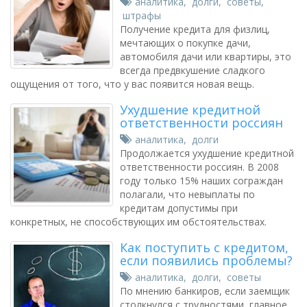
аналитика
,
долги
,
советы
,
штрафы
Получение кредита для физлиц,
мечтающих о покупке дачи,
автомобиля дачи или квартиры, это
всегда предвкушение сладкого
ощущения от того, что у вас появится новая вещь.
Ухудшение кредитной
ответственности россиян
аналитика
,
долги
Продолжается ухудшение кредитной
ответственности россиян. В 2008
году только 15% наших сограждан
полагали, что невыплаты по
кредитам допустимы при
конкретных, не способствующих им обстоятельствах.
Как поступить с кредитом,
если появились проблемы?
аналитика
,
долги
,
советы
По мнению банкиров, если заемщик
столкнулся с трудностями, главное