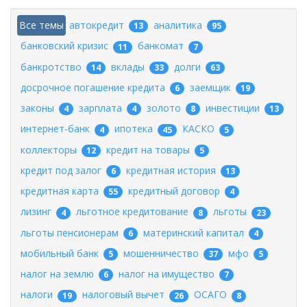
Все темы
автокредит
аналитика
13
95
банковский кризис
банкомат
11
7
банкротство
вклады
долги
14
33
63
досрочное погашение кредита
заемщик
6
19
законы
зарплата
золото
инвестиции
4
4
8
13
интернет-банк
ипотека
КАСКО
4
45
5
коллекторы
кредит на товары
12
5
кредит под залог
кредитная история
6
13
кредитная карта
кредитный договор
55
4
лизинг
льготное кредитование
льготы
4
8
23
льготы пенсионерам
материнский капитал
6
4
мобильный банк
мошенничество
мфо
5
37
5
налог на землю
налог на имущество
6
7
налоги
налоговый вычет
ОСАГО
19
26
8