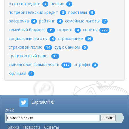
отказ в кредите
пенсия
4
7
потребительский кредит
приставы
8
9
рассрочка
рейтинг
семейные льготы
4
4
7
семейный бюджет
скоринг
советы
31
4
279
социальные льготы
страхование
4
49
страховой полис
суд с банком
14
5
транспортный налог
13
финансовая грамотность
штрафы
117
4
юрлицам
4
CapitalOff ©
2022
Банки
Новости
Советы