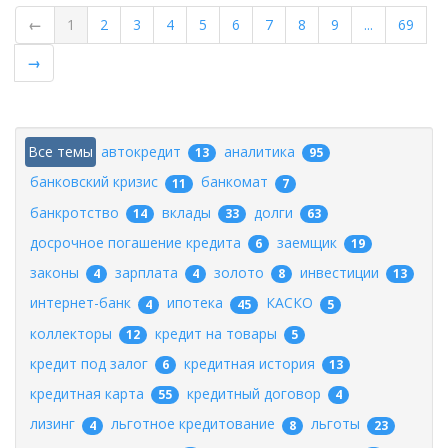
←
1
2
3
4
5
6
7
8
9
...
69
→
Все темы
автокредит
аналитика
13
95
банковский кризис
банкомат
11
7
банкротство
вклады
долги
14
33
63
досрочное погашение кредита
заемщик
6
19
законы
зарплата
золото
инвестиции
4
4
8
13
интернет-банк
ипотека
КАСКО
4
45
5
коллекторы
кредит на товары
12
5
кредит под залог
кредитная история
6
13
кредитная карта
кредитный договор
55
4
лизинг
льготное кредитование
льготы
4
8
23