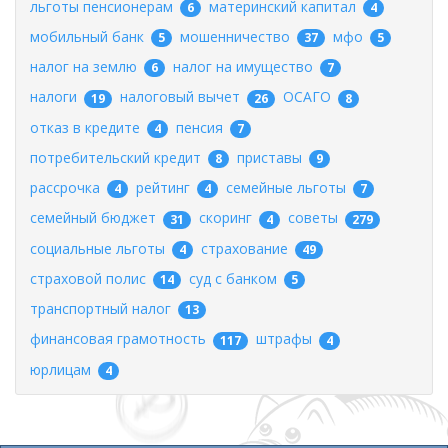
льготы пенсионерам
материнский капитал
6
4
мобильный банк
мошенничество
мфо
5
37
5
налог на землю
налог на имущество
6
7
налоги
налоговый вычет
ОСАГО
19
26
8
отказ в кредите
пенсия
4
7
потребительский кредит
приставы
8
9
рассрочка
рейтинг
семейные льготы
4
4
7
семейный бюджет
скоринг
советы
31
4
279
социальные льготы
страхование
4
49
страховой полис
суд с банком
14
5
транспортный налог
13
финансовая грамотность
штрафы
117
4
юрлицам
4