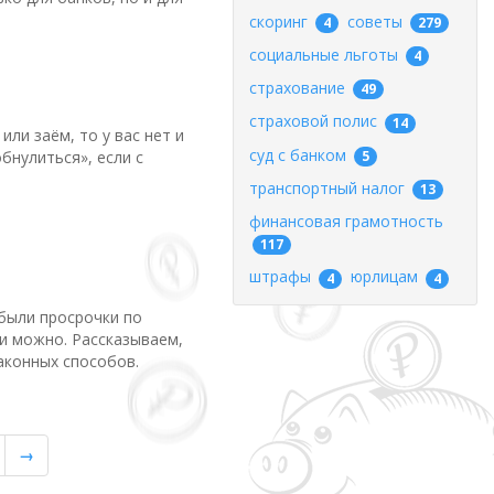
скоринг
советы
4
279
социальные льготы
4
страхование
49
страховой полис
14
или заём, то у вас нет и
суд с банком
5
бнулиться», если с
транспортный налог
13
финансовая грамотность
117
штрафы
юрлицам
4
4
 были просрочки по
и можно. Рассказываем,
аконных способов.
→