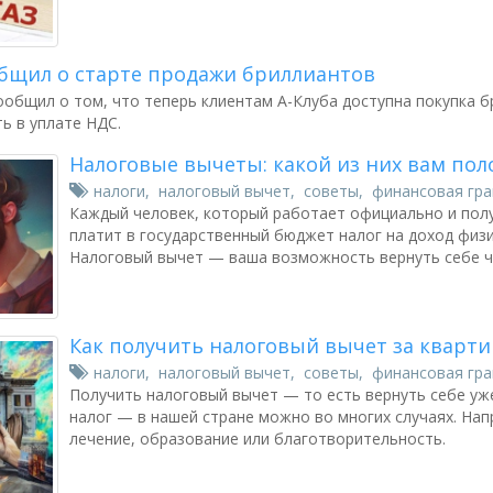
общил о старте продажи бриллиантов
ообщил о том, что теперь клиентам А-Клуба доступна покупка б
ь в уплате НДС.
Налоговые вычеты: какой из них вам пол
налоги
,
налоговый вычет
,
советы
,
финансовая гр
Каждый человек, который работает официально и полу
платит в государственный бюджет налог на доход физ
Налоговый вычет — ваша возможность вернуть себе ча
Как получить налоговый вычет за кварти
налоги
,
налоговый вычет
,
советы
,
финансовая гр
Получить налоговый вычет — то есть вернуть себе у
налог — в нашей стране можно во многих случаях. На
лечение, образование или благотворительность.