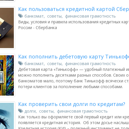
Как пользоваться кредитной картой Сбер
банкомат
,
советы
,
финансовая грамотность
Виды, условия и правила использования кредитных кар
России - Сбербанка
Как пополнить дебетовую карту Тинькоф
банкомат
,
советы
,
финансовая грамотность
Дебетовая карта «Тинькофф» — удобный платежный и
можно пополнить десятками разных способов. Своих от
банкоматов мало, поэтому банк Тинькофф всячески с
потери клиентов за пополнение любыми способами.
Как проверить свои долги по кредитам?
долги
,
советы
,
финансовая грамотность
Как только вы оформляете свой первый кредит или кре
появляется кредитная история. Об этом досье наслы
Кредитная история (КИ) – полезный инструмент не толь