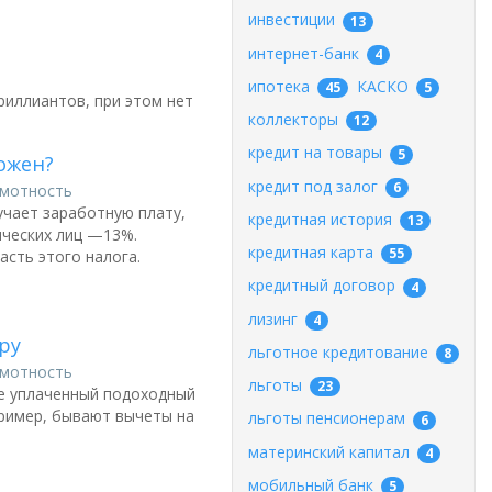
инвестиции
13
интернет-банк
4
ипотека
КАСКО
45
5
риллиантов, при этом нет
коллекторы
12
кредит на товары
5
ожен?
кредит под залог
6
амотность
чает заработную плату,
кредитная история
13
ических лиц —13%.
кредитная карта
55
сть этого налога.
кредитный договор
4
лизинг
4
ру
льготное кредитование
8
амотность
льготы
23
же уплаченный подоходный
пример, бывают вычеты на
льготы пенсионерам
6
материнский капитал
4
мобильный банк
5