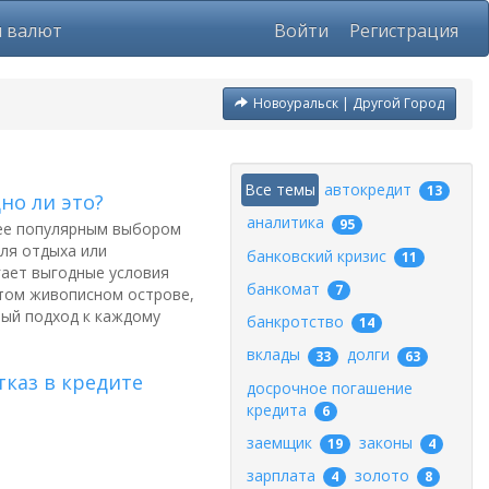
ы валют
Войти
Регистрация
Новоуральск | Другой Город
Все темы
автокредит
13
но ли это?
аналитика
95
лее популярным выбором
ля отдыха или
банковский кризис
11
гает выгодные условия
банкомат
7
этом живописном острове,
ный подход к каждому
банкротство
14
вклады
долги
33
63
каз в кредите
досрочное погашение
кредита
6
заемщик
законы
19
4
зарплата
золото
4
8