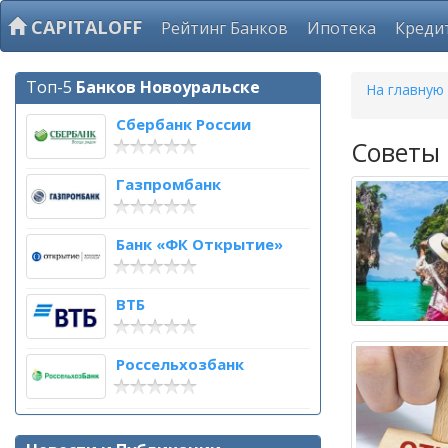
CAPITALOFF
Рейтинг Банков
Ипотека
Креди
Топ-5
Банков Новоуральске
На главную
Сбербанк России
Советы
Газпромбанк
Банк «ФК Открытие»
ВТБ
Россельхозбанк