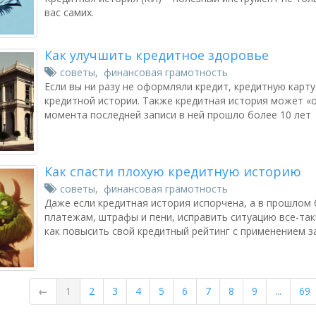
вас самих.
Как улучшить кредитное здоровье
советы
,
финансовая грамотность
Если вы ни разу не оформляли кредит, кредитную карту 
кредитной истории. Также кредитная история может «о
момента последней записи в ней прошло более 10 лет
Как спасти плохую кредитную историю
советы
,
финансовая грамотность
Даже если кредитная история испорчена, а в прошлом
платежам, штрафы и пени, исправить ситуацию все-так
как повысить свой кредитный рейтинг с применением з
←
1
2
3
4
5
6
7
8
9
...
69