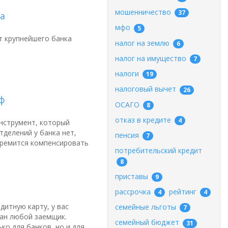
мошенничество
37
а
мфо
5
т крупнейшего банка
налог на землю
6
налог на имущество
7
налоги
19
налоговый вычет
26
ф
ОСАГО
8
отказ в кредите
4
нструмент, который
делений у банка нет,
пенсия
7
тремится компенсировать
потребительский кредит
8
приставы
9
рассрочка
рейтинг
4
4
дитную карту, у вас
семейные льготы
7
шан любой заемщик.
семейный бюджет
31
ко для банков, но и для