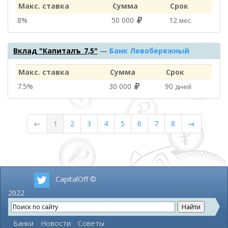
Макс. ставка
Сумма
Срок
8%
50 000
12
мес.
Вклад "Капиталъ_7,5"
—
Банк Левобережный
Макс. ставка
Сумма
Срок
7.5%
30 000
90
дней
←
1
2
3
4
5
6
7
8
→
CapitalOff ©
2022
Банки
Новости
Советы