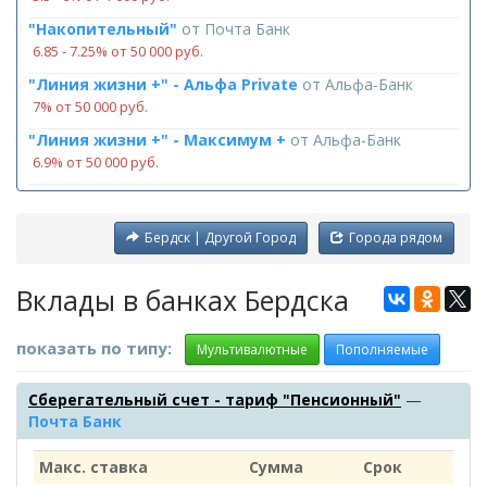
"Накопительный"
от
Почта Банк
6.85 ‑ 7.25% от 50 000 руб.
"Линия жизни +" - Альфа Private
от
Альфа-Банк
7% от 50 000 руб.
"Линия жизни +" - Максимум +
от
Альфа-Банк
6.9% от 50 000 руб.
Бердск | Другой Город
Города рядом
Вклады в банках Бердска
показать по типу:
Мультивалютные
Пополняемые
Сберегательный счет - тариф "Пенсионный"
—
Почта Банк
Макс. ставка
Сумма
Срок