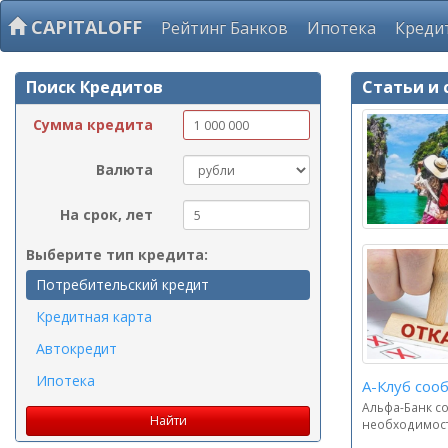
CAPITALOFF
Рейтинг Банков
Ипотека
Креди
Поиск Кредитов
Статьи и 
Сумма кредита
Валюта
На срок, лет
Выберите тип кредита:
Потребительский кредит
Кредитная карта
Автокредит
Ипотека
А-Клуб соо
Альфа-Банк со
необходимость