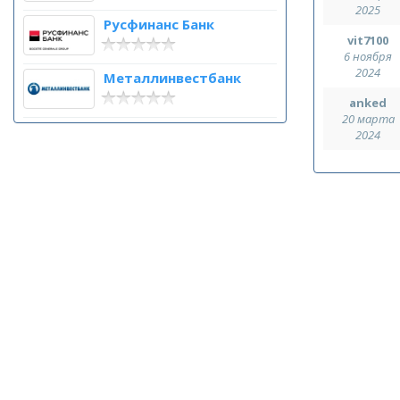
2025
Русфинанс Банк
vit7100
6 ноября
2024
Металлинвестбанк
anked
20 марта
2024