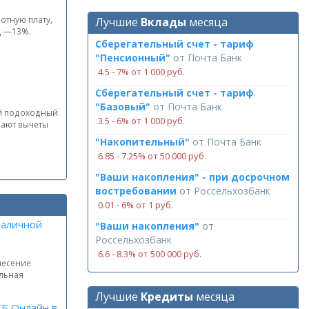
отную плату,
Лучшие
Вклады
месяца
ц —13%.
Сберегательный счет - тариф
"Пенсионный"
от
Почта Банк
4.5 ‑ 7% от 1 000 руб.
Сберегательный счет - тариф
"Базовый"
от
Почта Банк
ый подоходный
3.5 ‑ 6% от 1 000 руб.
вают вычеты
"Накопительный"
от
Почта Банк
6.85 ‑ 7.25% от 50 000 руб.
"Ваши накопления" - при досрочном
востребовании
от
Россельхозбанк
0.01 ‑ 6% от 1 руб.
наличной
"Ваши накопления"
от
Россельхозбанк
6.6 ‑ 8.3% от 500 000 руб.
несение
альная
Лучшие
Кредиты
месяца
ТБ Онлайн в