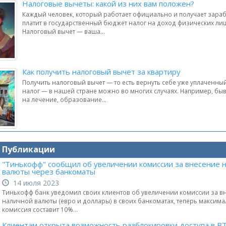
Налоговые вычеты: какой из них вам положен?
Каждый человек, который работает официально и получает зараб
платит в государственный бюджет налог на доход физических ли
Налоговый вычет — ваша...
Как получить налоговый вычет за квартиру
Получить налоговый вычет — то есть вернуть себе уже уплаченн
налог — в нашей стране можно во многих случаях. Например, бы
на лечение, образование...
и Публикации
"Тинькофф" сообщил об увеличении комиссии за внесение 
валюты через банкоматы
14 июля 2023
Тинькофф банк уведомил своих клиентов об увеличении комиссии за в
наличной валюты (евро и доллары) в своих банкоматах, теперь максим
комиссия составит 10%...
Клиентам открыта возможность разблокировки доступа в В