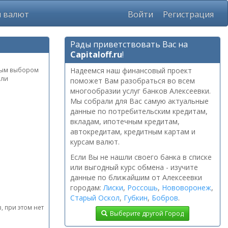
ы валют
Войти
Регистрация
Рады приветствовать Вас на
Capitaloff.ru
!
рным выбором
Надеемся наш финансовый проект
или
поможет Вам разобраться во всем
многообразии услуг банков Алексеевки.
Мы собрали для Вас самую актуальные
данные по потребительским кредитам,
вкладам, ипотечным кредитам,
автокредитам, кредитным картам и
курсам валют.
Если Вы не нашли своего банка в списке
или выгодный курс обмена - изучите
данные по ближайшим от Алексеевки
городам:
Лиски
,
Россошь
,
Нововоронеж
,
Старый Оскол
,
Губкин
,
Бобров
.
, при этом нет
Выберите другой Город