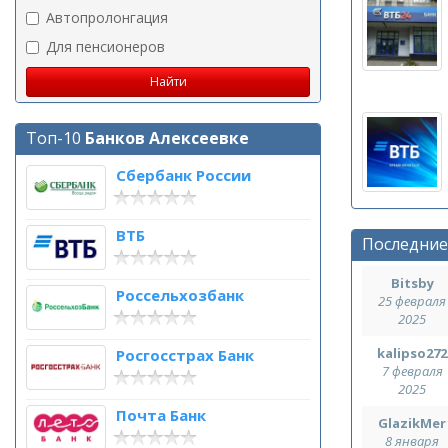
Автопролонгация
Для пенсионеров
Топ-10
Банков Алексеевке
Сбербанк России
ВТБ
Последние
Bitsby
Россельхозбанк
25 февраля
2025
kalipso272
Росгосстрах Банк
7 февраля
2025
Почта Банк
GlazikMer
8 января