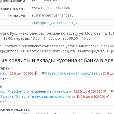
орячей линии
www.rusfinancebank.ru
альный сайт
rusfinance@rusfinance.ru
Эл. почта
Информация на сайте ЦБ
фис Русфинанс Банк расположен по адресу ул. Мостовая, д. 131
0—18:00, перерыв: 13:00—14:00\nсб., вс.: 09:00—16:00
.
 негативно оценивают качества его услуг в Алексеевке, а такж
кредитования: 4 потребительских кредита, 33 автокредита, 4 кр
ые кредиты и вклады Русфинанс Банка в Але
карты:
рит
Карта Visa Снежная Королева
от 22% до 100 000
от 35% до
ожения
ы:
lloon Porsche" с отложенным платежом
от 13.5% до 6 500 000
Кредит "Porsche" на новый автомобиль
от 13.5% до 6 500 000
ожения
ьские кредиты: