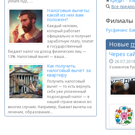
Кредит - Ул
уплате НДС. ...
Все предл
Налоговые вычеты:
какой из них вам
положен?
Филиалы
Каждый человек,
Русфинанс Бан
который работает
официально и получает
заработную плату, платит
Новые
п
в государственный
бюджет налог на доход физических лиц —
Через са
13%. Налоговый вычет — ваша...
26.07.20
Как получить
У клиентов Р
налоговый вычет за
квартиру
Получить налоговый
вычет — то есть вернуть
себе уже уплаченный
подоходный налог — в
нашей стране можно во
многих случаях. Например, бывают вычеты на
лечение, образование...