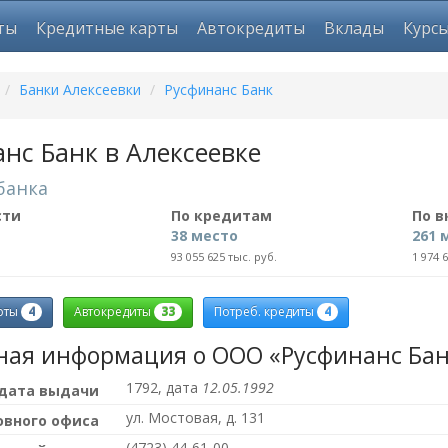
ты
Кредитные карты
Автокредиты
Вклады
Курс
/
Банки Алексеевки
/
Русфинанс Банк
нс Банк в Алексеевке
банка
сти
По кредитам
По 
38 место
261 
93 055 625 тыс. руб.
1 974 
4
33
4
рты
Автокредиты
Потреб. кредиты
ная информация о ООО «Русфинанс Бан
1792, дата
12.05.1992
 дата выдачи
ул. Мостовая, д. 131
овного офиса
(4723) 44-61-00