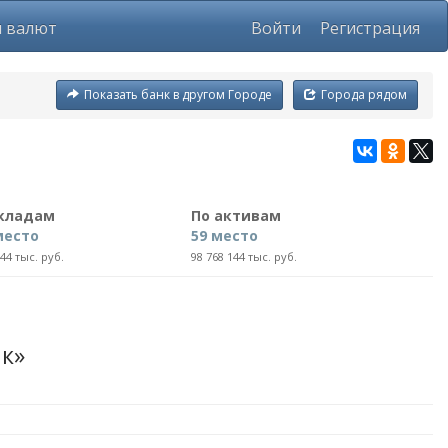
ы валют
Войти
Регистрация
Показать банк в другом Городе
Города рядом
вкладам
По активам
место
59 место
644 тыс. руб.
98 768 144 тыс. руб.
к»