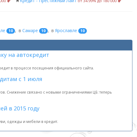
Кредит - Престижный Лайт
 000
от 34.99% до 180 000
оле
,
в
Самаре
,
в
Ярославле
10
10
10
ку на автокредит
редит в процессе посещения официального сайта.
дитам с 1 июля
тов. Снижение связано с новыми ограничениями ЦБ: теперь
й в 2015 году
уви, одежды и мебели в кредит.