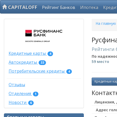
CAPITALOFF
Рейтинг Банков
Ипотека
Креди
На главную
Русфина
Рейтинги 
Кредитные карты
4
По надежно
59 место
Автокредиты
33
Потребительские кредиты
4
Кредитные ка
Отзывы
Контакт
Отделения
1
Лицензия,
Новости
6
Адрес гол