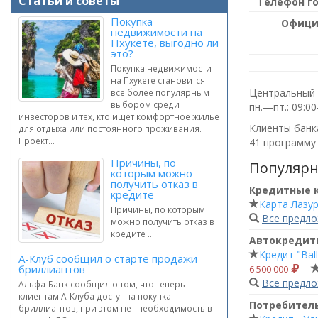
Статьи и советы
Телефон г
Покупка
Офици
недвижимости на
Пхукете, выгодно ли
это?
Покупка недвижимости
на Пхукете становится
Центральный о
все более популярным
выбором среди
пн.—пт.: 09:0
инвесторов и тех, кто ищет комфортное жилье
Клиенты банка
для отдыха или постоянного проживания.
Проект...
41 программу 
Причины, по
Популярн
которым можно
получить отказ в
Кредитные 
кредите
Карта Лазу
Причины, по которым
Все предл
можно получить отказ в
кредите ...
Автокредит
Кредит "Ba
А-Клуб сообщил о старте продажи
бриллиантов
6 500 000
Все предл
Альфа-Банк сообщил о том, что теперь
клиентам А-Клуба доступна покупка
Потребител
бриллиантов, при этом нет необходимость в