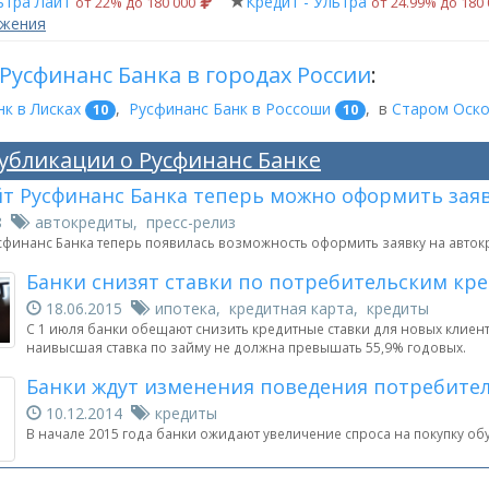
ьтра Лайт
Кредит - Ультра
от 22% до 180 000
от 24.99% до 180
ожения
Русфинанс Банка в городах России
:
к в Лисках
,
Русфинанс Банк в Россоши
,
в
Старом Оск
10
10
убликации о Русфинанс Банке
йт Русфинанс Банка теперь можно оформить заяв
18
автокредиты, пресс-релиз
усфинанс Банка теперь появилась возможность оформить заявку на авток
Банки снизят ставки по потребительским кре
18.06.2015
ипотека, кредитная карта, кредиты
С 1 июля банки обещают снизить кредитные ставки для новых клиен
наивысшая ставка по займу не должна превышать 55,9% годовых.
Банки ждут изменения поведения потребителе
10.12.2014
кредиты
В начале 2015 года банки ожидают увеличение спроса на покупку об