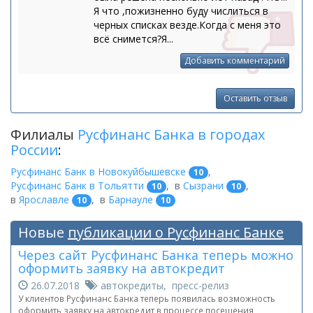
Я что ,пожизненно буду числиться в
черных списках везде.Когда с меня это
всё снимется?Я...
Добавить комментарий
Оставить отзыв
Филиалы
Русфинанс Банка в городах
России
:
Русфинанс Банк в Новокуйбышевске
,
10
Русфинанс Банк в Тольятти
,
в
Сызрани
,
10
10
в
Ярославле
,
в
Барнауле
10
10
Новые
публикации о Русфинанс Банке
Через сайт Русфинанс Банка теперь можно
оформить заявку на автокредит
26.07.2018
автокредиты, пресс-релиз
У клиентов Русфинанс Банка теперь появилась возможность
оформить заявку на автокредит в процессе посещения