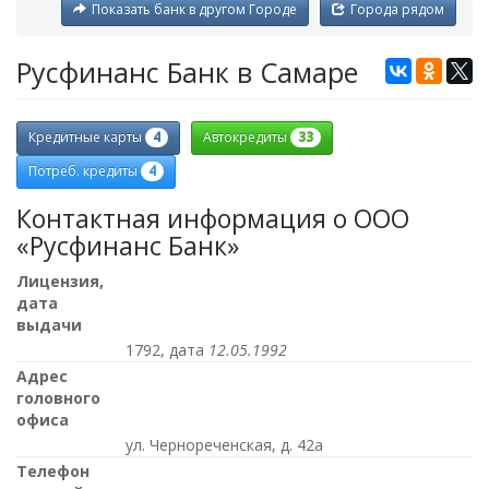
Показать банк в другом Городе
Города рядом
Русфинанс Банк в Самаре
4
33
Кредитные карты
Автокредиты
4
Потреб. кредиты
Контактная информация о ООО
«Русфинанс Банк»
Лицензия,
дата
выдачи
1792, дата
12.05.1992
Адрес
головного
офиса
ул. Чернореченская, д. 42а
Телефон