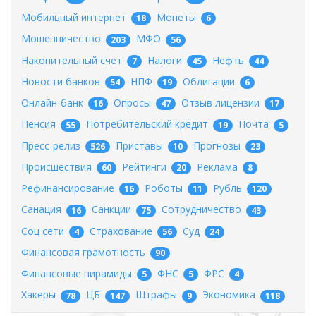
Мобильный интернет
Монеты
18
6
Мошенничество
МФО
203
56
Накопительный счет
Налоги
Нефть
7
45
44
Новости банков
НПФ
Облигации
54
19
6
Онлайн-банк
Опросы
Отзыв лицензии
16
47
17
Пенсия
Потребительский кредит
Почта
55
19
5
Пресс-релиз
Приставы
Прогнозы
526
10
23
Происшествия
Рейтинги
Реклама
60
20
8
Рефинансирование
Роботы
Рубль
16
11
120
Санация
Санкции
Сотрудничество
16
75
43
Соц сети
Страхование
Суд
4
56
24
Финансовая грамотность
90
Финансовые пирамиды
ФНС
ФРС
5
5
4
Хакеры
ЦБ
Штрафы
Экономика
78
147
9
118