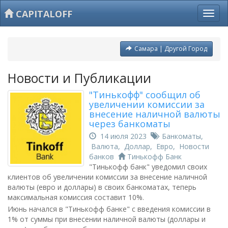
CAPITALOFF
Самара | Другой Город
Новости и Публикации
"Тинькофф" сообщил об
увеличении комиссии за
внесение наличной валюты
через банкоматы
14 июля 2023
Банкоматы
,
Валюта
,
Доллар
,
Евро
,
Новости
банков
Тинькофф Банк
"Тинькофф банк" уведомил своих
клиентов об увеличении комиссии за внесение наличной
валюты (евро и доллары) в своих банкоматах, теперь
максимальная комиссия составит 10%.
Июнь начался в "Тинькофф банке" с введения комиссии в
1% от суммы при внесении наличной валюты (доллары и