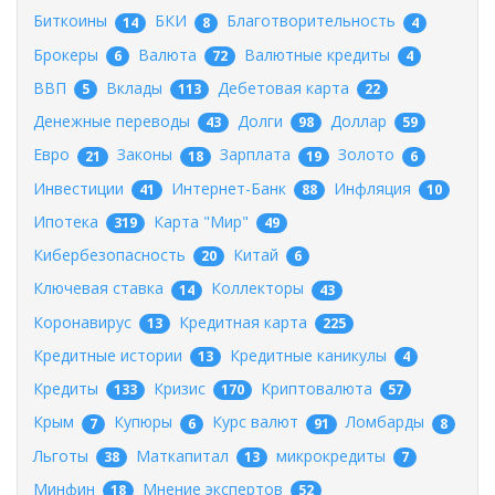
Биткоины
БКИ
Благотворительность
14
8
4
Брокеры
Валюта
Валютные кредиты
6
72
4
ВВП
Вклады
Дебетовая карта
5
113
22
Денежные переводы
Долги
Доллар
43
98
59
Евро
Законы
Зарплата
Золото
21
18
19
6
Инвестиции
Интернет-Банк
Инфляция
41
88
10
Ипотека
Карта "Мир"
319
49
Кибербезопасность
Китай
20
6
Ключевая ставка
Коллекторы
14
43
Коронавирус
Кредитная карта
13
225
Кредитные истории
Кредитные каникулы
13
4
Кредиты
Кризис
Криптовалюта
133
170
57
Крым
Купюры
Курс валют
Ломбарды
7
6
91
8
Льготы
Маткапитал
микрокредиты
38
13
7
Минфин
Мнение экспертов
18
52