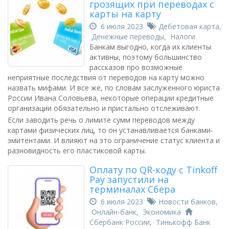
грозящих при переводах с
карты на карту
6 июля 2023
Дебетовая карта
,
Денежные переводы
,
Налоги
Банкам выгодно, когда их клиенты
активны, поэтому большинство
рассказов про возможные
неприятные последствия от переводов на карту можно
назвать мифами. И все же, по словам заслуженного юриста
России Ивана Соловьева, некоторые операции кредитные
организации обязательно и пристально отслеживают.
Если заводить речь о лимите сумм переводов между
картами физических лиц, то он устанавливается банками-
эмитентами. И влияют на это ограничение статус клиента и
разновидность его пластиковой карты.
Оплату по QR-коду с Tinkoff
Pay запустили на
терминалах Сбера
6 июля 2023
Новости банков
,
Онлайн-банк
,
Экономика
Сбербанк России
,
Тинькофф Банк