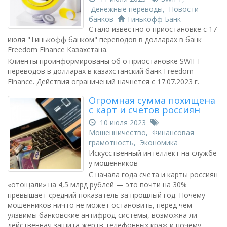
Денежные переводы
,
Новости
банков
Тинькофф Банк
Стало известно о приостановке с 17
июля "Тинькофф банком" переводов в долларах в банк
Freedom Finance Казахстана.
Клиенты проинформированы об о приостановке SWIFT-
переводов в долларах в казахстанский банк Freedom
Finance. Действия ограничений начнется с 17.07.2023 г.
Огромная сумма похищена
с карт и счетов россиян
10 июля 2023
Мошенничество
,
Финансовая
грамотность
,
Экономика
Искусственный интеллект на службе
у мошенников
С начала года счета и карты россиян
«отощали» на 4,5 млрд рублей — это почти на 30%
превышает средний показатель за прошлый год. Почему
мошенников ничто не может остановить, перед чем
уязвимы банковские антифрод-системы, возможна ли
действенная защита жертв телефонных краж и почему