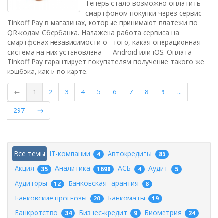
Теперь стало возможно оплатить
смартфоном покупки через сервис
Tinkoff Pay в магазинах, которые принимают платежи по
QR-кодам Сбербанка. Налажена работа сервиса на
смартфонах независимости от того, какая операционная
система на них установлена — Android или iOS. Оплата
Tinkoff Pay гарантирует покупателям получение такого же
кэшбэка, как и по карте.
←
1
2
3
4
5
6
7
8
9
...
297
→
Все темы
IT-компании
Автокредиты
4
86
Акция
Аналитика
АСБ
Аудит
35
1690
4
5
Аудиторы
Банковская гарантия
12
8
Банковские прогнозы
Банкоматы
20
19
Банкротство
Бизнес-кредит
Биометрия
34
9
24