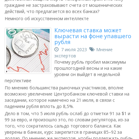
граждане не застраховывают счета от мошеннических
действий, что предлагается во всех банках?
Немного об искусственном интеллекте
Ключевая ставка может
вырасти на фоне упавшего
рубля
7 июля 2023
Мнение
экспертов
Почему рубль пробил максимумы
прошлогодней весны и на какие
уровни он выйдет в недельной
перспективе
По мнению большинства рыночных участников, вполне
возможно увеличение Центробанком ключевой ставки на
заседании, которое намечено на 21 июля, в связи с
падением рубля вплоть до 8,5%.
Дело в том, что 5 июля рубль ослаб до отметки 91 за $1 и
99 за евро, и произошло это, по словам регулятора, из-за
того, что сократилось сальдо торгового баланса. Как
уверены в банках, курс закрепится в границах 85–92 за
доллар. По мнению же экспертов, чтобы поддержать рубль,