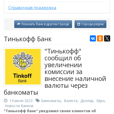
Справочная поддержка
Показать банк в другом Городе
Города рядом
Тинькофф Банк
"Тинькофф"
сообщил об
увеличении
комиссии за
внесение наличной
валюты через
банкоматы
14 июля 2023
Банкоматы
,
Валюта
,
Доллар
,
Евро
,
Новости банков
"Тинькофф банк" уведомил своих клиентов об