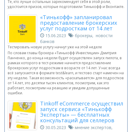
Те, кто лучше остальных зарекомендует себя в этой роли,
удостоится призов, которые подготовили Тинькофф и Вконтакте.
«Тинькофф» запланировал
предоставление брокерских
услуг подросткам от 14 лет
15.06.2023
брокеры, новости
банков
Тестировать новую услугу начнут уже на этой неделе
По словам главы брокера «Тинькофф Инвестиции» Дмитрия
Панченко, до конца недели будет осуществлен запуск пилота, в
рамках которого в тест-режиме начнется предоставление
брокерских услуг подросткам в возрасте от 14 лет. У нас всегда
всё запускается в формате test&learn, и тестово старт намечен на
эту неделю. Такая возможность «раскатывается» для подростков
от 14 лет, это десятки тысяч клиентов, посмотрим, как это
работает, посмотрим на реакцию и увидим допущенные
ошибки.
Tinkoff eCommerce осуществил
запуск сервиса «Тинькофф
Эксперты» — бесплатных
консультаций для селлеров
30.05.2023
мнение экспертов,