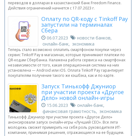
переводов в долларах в казахстанский банк Freedom Finance.
Действия ограничений начнется с 17.07.2023 г.
Оплату по QR-коду с Tinkoff Pay
запустили на терминалах
Сбера
06.07.2023
новости банков,
онлайн-банк, экономика
Теперь стало возможно оплатить смартфоном покупки через
сервис Tinkoff Pay в магазинах, которые принимают платежи по
QR-кодам Сбербанка. Налажена работа сервиса на смартфонах
независимости от того, какая операционная система на них
установлена — Android или iOS. Оплата Tinkoff Pay гарантирует
покупателям получение такого же кэшбэка, как и по карте.
Запуск Тинькофф Джуниор
при участии проекта «Другое
Дело» новой онлайн-игры
15.06.2023
онлайн-банк,
финансовая грамотность, экономика
Тинькофф Джуниор при участии проекта «Другое Дело»
анонсировали запуск онлайн-игры «Лучший CEO». Все лета
молодежь сможет примерить на себя роль руководителя ИТ-
компании, принимая решения, отражающиеся на ее будущем.