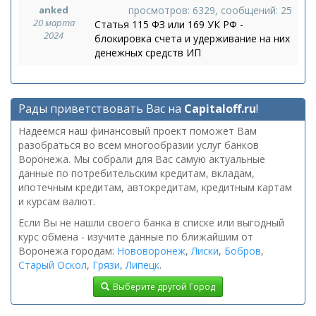
anked
просмотров: 6329, сообщений: 25
20 марта
Статья 115 ФЗ или 169 УК РФ -
2024
блокировка счета и удерживание на них
денежных средств ИП
Рады приветствовать Вас на
Capitaloff.ru
!
Надеемся наш финансовый проект поможет Вам
разобраться во всем многообразии услуг банков
Воронежа. Мы собрали для Вас самую актуальные
данные по потребительским кредитам, вкладам,
ипотечным кредитам, автокредитам, кредитным картам
и курсам валют.
Если Вы не нашли своего банка в списке или выгодный
курс обмена - изучите данные по ближайшим от
Воронежа городам:
Нововоронеж
,
Лиски
,
Бобров
,
Старый Оскол
,
Грязи
,
Липецк
.
Выберите другой Город