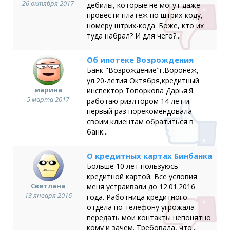
26 октября 2017
дебилы, которые не могут даже
провести платёж по штрих-коду,
номеру штрих-кода. Боже, кто их
туда набрал? И для чего?...
Об ипотеке Возрождения
Банк "Возрождение"г.Воронеж,
ул.20-летия Октября,кредитный
марина
инспектор Топоркова Дарья.Я
5 марта 2017
работаю риэлтором 14 лет и
первый раз порекомендовала
своим клиентам обратиться в
банк...
О кредитных картах Бинбанка
Больше 10 лет пользуюсь
кредитной картой. Все условия
Светлана
меня устраивали до 12.01.2016
13 января 2016
года. Работница кредитного
отдела по телефону угрожала
передать мои контакты непонятно
кому и зачем. Требовала, что...