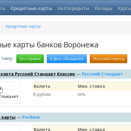
ты
Кредитные карты
Автокредиты
Вклады
Курс
/
Кредитные карты
ные карты банков Воронежа
 типу:
Без справок
В день обращения
Льготный период
карта Русский Стандарт Классик
—
Русский Стандарт
Валюта
Мин. ставка
В рублях
36%
 карты
—
Росбанк
Валюта
Мин. ставка