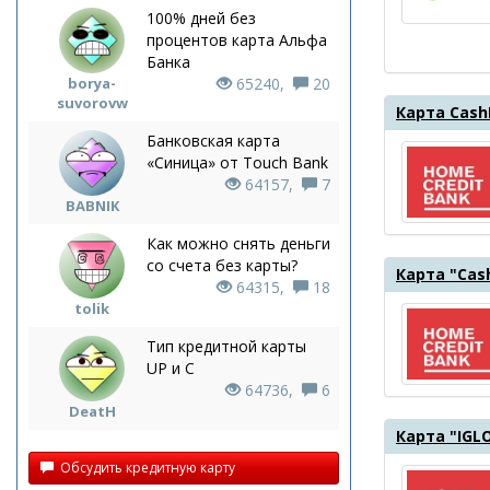
100% дней без
процентов карта Альфа
Банка
borya-
65240,
20
suvorovw
Карта Cash
Банковская карта
«Синица» от Touch Bank
64157,
7
BABNIK
Как можно снять деньги
со счета без карты?
Карта "Cas
64315,
18
tolik
Тип кредитной карты
UP и С
64736,
6
DeatH
Карта "IGL
Обсудить кредитную карту