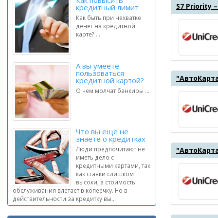
Как повысить
S7 Priority 
кредитный лимит
Как быть при нехватке
денег на кредитной
карте? ...
А вы умеете
пользоваться
"АвтоКарта
кредитной картой?
О чем молчат банкиры ...
Что вы еще не
знаете о кредитках
Люди предпочитают не
"АвтоКарта
иметь дело с
кредитными картами, так
как ставки слишком
высоки, а стоимость
обслуживания влетает в копеечку. Но в
действительности за кредитку вы...