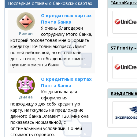
"АвтоКарта
Последние отзывы о банковских картах
О кредитных картах
Почта Банка
Я очень благодарен
Роман
сотруднику этого банка,
который посоветовал мне оформить
кредитку Почтовый экспресс. Лимит
S7 Priority 
по ней небольшой, но его вполне
достаточно, чтобы деньги в самые
нужные моменты были...
О кредитных картах
Почта Банка
Когда искала для
Кредитные
Диана
оформления
подходящую для себя кредитную
карту, наткнулась на предложение
данного банка Элемент 120. Мне она
показалась нормальной, с
оптимальными условиями. По ней
стоимость годового...