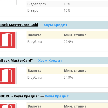
В долларах
16%
В евро
16%
Back MasterCard Gold
—
Хоум Кредит
Валюта
Мин. ставка
В рублях
29.9%
hBack MasterCard"
—
Хоум Кредит
Валюта
Мин. ставка
В рублях
34.9%
OBE.RU - Хоум Кредит"
—
Хоум Кредит
Валюта
Мин. ставка