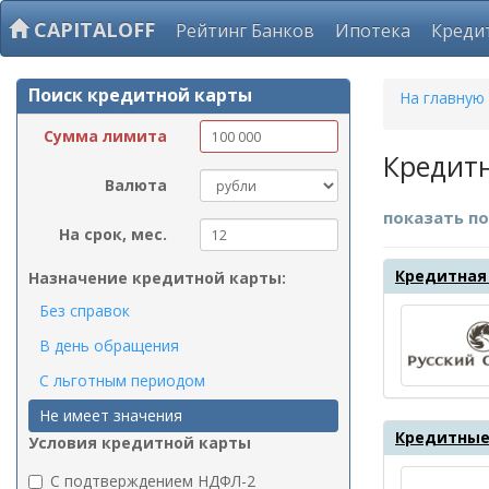
CAPITALOFF
Рейтинг Банков
Ипотека
Креди
Поиск кредитной карты
На главную
Сумма лимита
Кредит
Валюта
показать по
На срок, мес.
Кредитная 
Назначение кредитной карты:
Без справок
В день обращения
С льготным периодом
Не имеет значения
Кредитные
Условия кредитной карты
C подтверждением НДФЛ-2