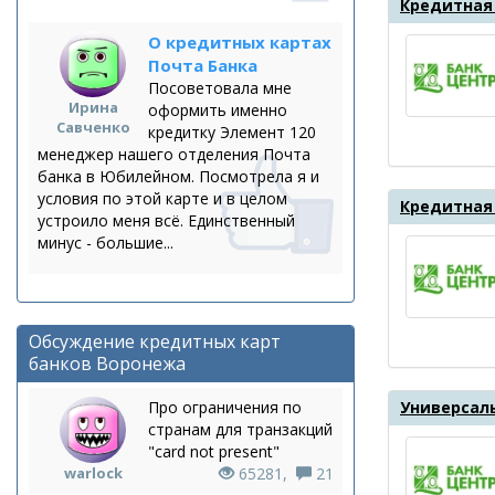
Кредитная
О кредитных картах
Почта Банка
Посоветовала мне
Ирина
оформить именно
Савченко
кредитку Элемент 120
менеджер нашего отделения Почта
банка в Юбилейном. Посмотрела я и
условия по этой карте и в целом
Кредитная
устроило меня всё. Единственный
минус - большие...
Обсуждение кредитных карт
банков Воронежа
Про ограничения по
Универсал
странам для транзакций
"card not present"
warlock
65281,
21