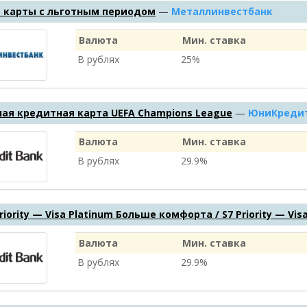
 карты с льготным периодом
—
Металлинвестбанк
Валюта
Мин. ставка
В рублях
25%
ая кредитная карта UEFA Champions League
—
ЮниКредит
Валюта
Мин. ставка
В рублях
29.9%
riority — Visa Platinum Больше комфорта / S7 Priority — Vi
Валюта
Мин. ставка
В рублях
29.9%