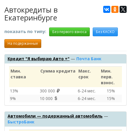
Автокредиты в
Екатеринбурге
показать по типу:
Без первого взноса
Без КАСКО
На подержанные
Кредит "Я выбираю Авто +"
—
Почта Банк
Мин.
Сумма кредита
Макс.
Мин.
ставка
срок
перв.
взнос.
13%
300 000
6‑24 мес.
15%
9%
10 000
6‑24 мес.
15%
Автомобили — подержанный автомобиль
—
БыстроБанк