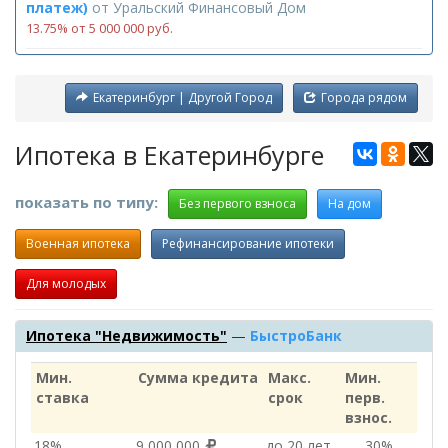
платеж)
от
Уральский Финансовый Дом
13.75% от 5 000 000 руб.
Екатеринбург | Другой Город
Города рядом
Ипотека в Екатеринбурге
показать по типу:
Без первого взноса
На дом
Военная ипотека
Рефинансирование ипотеки
Для молодых
Ипотека "Недвижимость"
—
БыстроБанк
Мин.
Сумма кредита
Макс.
Мин.
ставка
срок
перв.
взнос.
18%
9 000 000
до 20 лет
30%