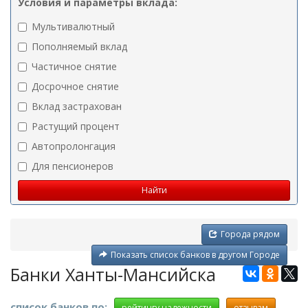
Условия и параметры вклада:
Мультивалютный
Пополняемый вклад
Частичное снятие
Досрочное снятие
Вклад застрахован
Растущий процент
Автопролонгация
Для пенсионеров
Города рядом
Показать список банков в другом Городе
Банки Ханты-Мансийска
список банков по:
рейтингу надежности
отзывам