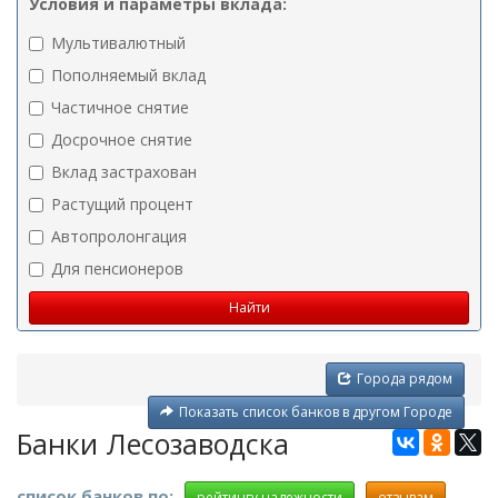
Условия и параметры вклада:
Мультивалютный
Пополняемый вклад
Частичное снятие
Досрочное снятие
Вклад застрахован
Растущий процент
Автопролонгация
Для пенсионеров
Города рядом
Показать список банков в другом Городе
Банки Лесозаводска
список банков по:
рейтингу надежности
отзывам