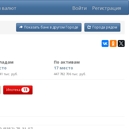
ы валют
Войти
Регистрация
Показать банк в другом Городе
Города рядом
кладам
По активам
сто
17 место
41 тыс. руб.
447 782 706 тыс. руб.
15
Ипотека
9,(8352) 75-31-07