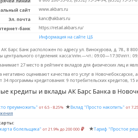
орячей линии
www.akbars.ru
альный сайт
kanc@akbars.ru
Эл. почта
https://retail.akbars.ru/
нтернет-банк
Информация на сайте ЦБ
АК Барс Банк расположен по адресу ул. Винокурова, д. 78.,
8 800
ы центрального отделения:
касса:\nпн.—чт.: 09:00—17:30\nпт.: 
занимает 27 место в рейтинге вкладов для физических лиц и яв
 негативно оценивают качества его услуг в Новочебоксарске, а
 34 программы кредитования: 9 потребительских кредитов, 15 и
ые кредиты и вклады АК Барс Банка в Новоч
сто преумножить"
Вклад "Просто накопить"
от 6.5 ‑ 8.25%
от 7.25
ожения
карты:
 карта болельщика"
Тариф "Простое реш
от 21.9% до 200 000