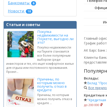
Телефон г
Банкоматы
6
Офици
Новости
18
И
Статьи и советы
Покупка
недвижимости на
Главный офис 
Пхукете, выгодно ли
это?
График работ
Покупка недвижимости
АК Барс Банк 
на Пхукете становится
все более популярным
Клиенты банка
выбором среди
предоставляет
инвесторов и тех, кто ищет комфортное жилье
для отдыха или постоянного проживания.
Популярн
Проект...
Вклады:
Причины, по
которым можно
Вклад "Про
получить отказ в
Все предл
кредите
Кредитные 
Причины, по которым
можно получить отказ в
"Кредитная
кредите ...
до 200 000