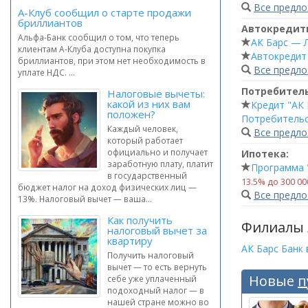
Все предл
А-Клуб сообщил о старте продажи
бриллиантов
Автокредит
Альфа-Банк сообщил о том, что теперь
АК Барс — 
клиентам А-Клуба доступна покупка
Автокредит 
бриллиантов, при этом нет необходимость в
Все предл
уплате НДС. ...
Потребител
Налоговые вычеты:
какой из них вам
Кредит "АК
положен?
Потребительс
Каждый человек,
Все предл
который работает
официально и получает
Ипотека:
заработную плату, платит
Программа 
в государственный
13.5% до 300 0
бюджет налог на доход физических лиц —
Все предл
13%. Налоговый вычет — ваша...
Как получить
Филиалы
налоговый вычет за
квартиру
АК Барс Банк 
Получить налоговый
вычет — то есть вернуть
Новые
п
себе уже уплаченный
подоходный налог — в
нашей стране можно во