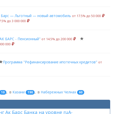
 Барс — Льготный — новый автомобиль
от 17.5% до 50 000
7.5% до 3 000 000
АК БАРС - Пенсионный"
от 14.5% до 200 000
000 000
Программа "Рефинансирование ипотечных кредитов"
от
,
в
Казани
,
в
Набережных Челнах
10
190
60
 Ак Барс Банка на уровне ruА-