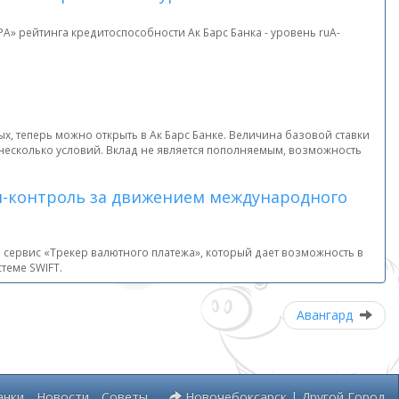
А» рейтинга кредитоспособности Ак Барс Банка - уровень ruА-
х, теперь можно открыть в Ак Барс Банке. Величина базовой ставки
несколько условий. Вклад не является пополняемым, возможность
йн-контроль за движением международного
й сервис «Трекер валютного платежа», который дает возможность в
теме SWIFT.
Авангард
анки
Новости
Советы
Новочебоксарск | Другой Город