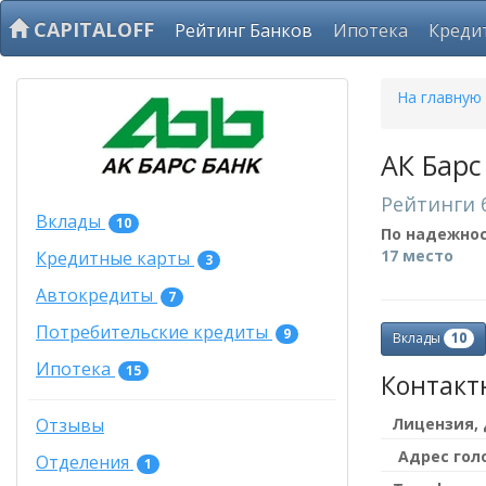
CAPITALOFF
Рейтинг Банков
Ипотека
Креди
На главную
АК Барс
Рейтинги 
Вклады
10
По надежно
17 место
Кредитные карты
3
Автокредиты
7
Потребительские кредиты
9
10
Вклады
Ипотека
15
Контакт
Лицензия,
Отзывы
Адрес гол
Отделения
1