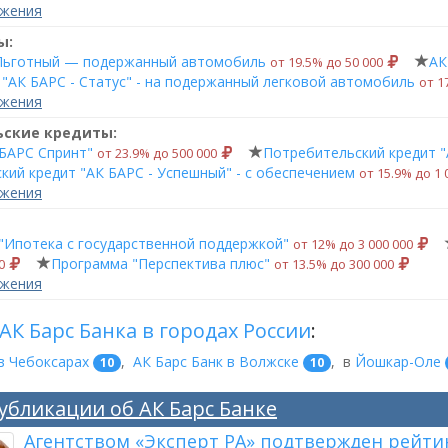
ожения
ы:
Льготный — подержанный автомобиль
АК
от 19.5% до 50 000
"АК БАРС - Статус" - на подержанный легковой автомобиль
от 1
ожения
ьские кредиты:
 БАРС Спринт"
Потребительский кредит "
от 23.9% до 500 000
кий кредит "АК БАРС - Успешный" - с обеспечением
от 15.9% до 1 
ожения
"Ипотека с государственной поддержкой"
от 12% до 3 000 000
Программа "Перспектива плюс"
00
от 13.5% до 300 000
ожения
АК Барс Банка в городах России
:
в Чебоксарах
,
АК Барс Банк в Волжске
,
в
Йошкар-Оле
10
10
убликации об АК Барс Банке
Агентством «Эксперт РА» подтвержден рейтинг