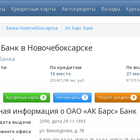
ты
Кредитные карты
Автокредиты
Вклады
Курс
/
Банки Новочебоксарска
/
АК Барс Банк
 Банк в Новочебоксарске
банка
сти
По кредитам
По в
16 место
27 ме
225 421 258 тыс. руб.
97 373 3
3
7
9
Кредитные карты
Автокредиты
Потреб. кредиты
ная информация о ОАО «АК Барс» Банк
2590, дата
29.11.1993
 дата выдачи
ул. Винокурова, д. 78
овного офиса
8 800 200-53-03, (8352) 75-34-94, (8352) 75-31-0