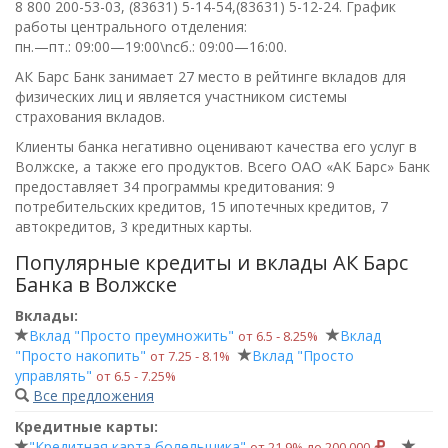
8 800 200-53-03, (83631) 5-14-54,(83631) 5-12-24
. График
работы центрального отделения:
пн.—пт.: 09:00—19:00\nсб.: 09:00—16:00
.
АК Барс Банк занимает 27 место в рейтинге вкладов для
физических лиц и является участником системы
страхования вкладов.
Клиенты банка негативно оценивают качества его услуг в
Волжске, а также его продуктов. Всего
ОАО «АК Барс» Банк
предоставляет 34 программы кредитования: 9
потребительских кредитов, 15 ипотечных кредитов, 7
автокредитов, 3 кредитных карты.
Популярные кредиты и вклады АК Барс
Банка в Волжске
Вклады:
Вклад "Просто преумножить"
Вклад
от 6.5 ‑ 8.25%
"Просто накопить"
Вклад "Просто
от 7.25 ‑ 8.1%
управлять"
от 6.5 ‑ 7.25%
Все предложения
Кредитные карты:
"Кредитная карта болельщика"
от 21.9% до 200 000