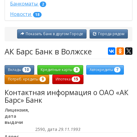
Банкоматы
2
Новости
18
Показать банк в другом Городе
Города рядом
АК Барс Банк в Волжске
10
3
7
Вклады
Кредитные карты
Автокредиты
9
15
Потреб. кредиты
Ипотека
Контактная информация о ОАО «АК
Барс» Банк
Лицензия,
дата
выдачи
2590, дата
29.11.1993
Адрес