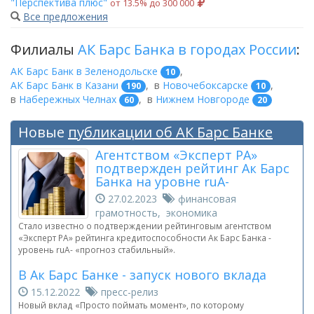
"Перспектива плюс"
от 13.5% до 300 000
Все предложения
Филиалы
АК Барс Банка в городах России
:
АК Барс Банк в Зеленодольске
,
10
АК Барс Банк в Казани
,
в
Новочебоксарске
,
190
10
в
Набережных Челнах
,
в
Нижнем Новгороде
60
20
Новые
публикации об АК Барс Банке
Агентством «Эксперт РА»
подтвержден рейтинг Ак Барс
Банка на уровне ruА-
27.02.2023
финансовая
грамотность, экономика
Стало известно о подтверждении рейтинговым агентством
«Эксперт РА» рейтинга кредитоспособности Ак Барс Банка -
уровень ruА- «прогноз стабильный».
В Ак Барс Банке - запуск нового вклада
15.12.2022
пресс-релиз
Новый вклад «Просто поймать момент», по которому