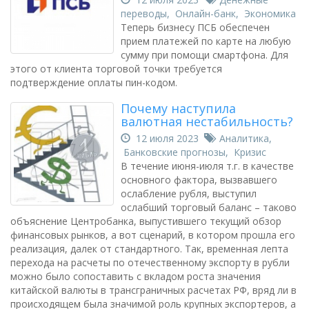
переводы
,
Онлайн-банк
,
Экономика
Теперь бизнесу ПСБ обеспечен
прием платежей по карте на любую
сумму при помощи смартфона. Для
этого от клиента торговой точки требуется
подтверждение оплаты пин-кодом.
Почему наступила
валютная нестабильность?
12 июля 2023
Аналитика
,
Банковские прогнозы
,
Кризис
В течение июня-июля т.г. в качестве
основного фактора, вызвавшего
ослабление рубля, выступил
ослабший торговый баланс – таково
объяснение Центробанка, выпустившего текущий обзор
финансовых рынков, а вот сценарий, в котором прошла его
реализация, далек от стандартного. Так, временная лепта
перехода на расчеты по отечественному экспорту в рубли
можно было сопоставить с вкладом роста значения
китайской валюты в трансграничных расчетах РФ, вряд ли в
происходящем была значимой роль крупных экспортеров, а