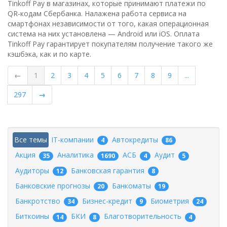
Tinkoff Pay в магазинах, которые принимают платежи по
QR-кодам Сбербанка. Налажена работа сервиса на
смартфонах независимости от того, какая операционная
система на них установлена — Android или iOS. Оплата
Tinkoff Pay гарантирует покупателям получение такого же
кэшбэка, как и по карте.
←
1
2
3
4
5
6
7
8
9
...
297
→
Все темы
IT-компании
Автокредиты
4
86
Акция
Аналитика
АСБ
Аудит
35
1690
4
5
Аудиторы
Банковская гарантия
12
8
Банковские прогнозы
Банкоматы
20
19
Банкротство
Бизнес-кредит
Биометрия
34
9
24
Биткоины
БКИ
Благотворительность
14
8
4