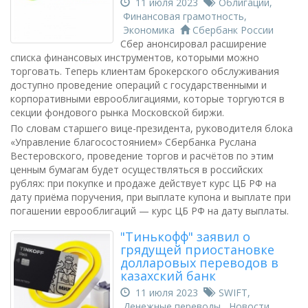
11 июля 2023
Облигации
,
Финансовая грамотность
,
Экономика
Сбербанк России
Сбер анонсировал расширение
списка финансовых инструментов, которыми можно
торговать. Теперь клиентам брокерского обслуживания
доступно проведение операций с государственными и
корпоративными еврооблигациями, которые торгуются в
секции фондового рынка Московской биржи.
По словам старшего вице-президента, руководителя блока
«Управление благосостоянием» Сбербанка Руслана
Вестеровского, проведение торгов и расчётов по этим
ценным бумагам будет осуществляться в российских
рублях: при покупке и продаже действует курс ЦБ РФ на
дату приёма поручения, при выплате купона и выплате при
погашении еврооблигаций — курс ЦБ РФ на дату выплаты.
"Тинькофф" заявил о
грядущей приостановке
долларовых переводов в
казахский банк
11 июля 2023
SWIFT
,
Денежные переводы
,
Новости