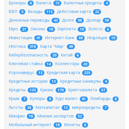
Брокеры
Валюта
Валютные кредиты
6
72
4
ВВП
Вклады
Дебетовая карта
5
113
22
Денежные переводы
Долги
Доллар
43
98
59
Евро
Законы
Зарплата
Золото
21
18
19
6
Инвестиции
Интернет-Банк
Инфляция
41
88
10
Ипотека
Карта "Мир"
319
49
Кибербезопасность
Китай
20
6
Ключевая ставка
Коллекторы
14
43
Коронавирус
Кредитная карта
13
225
Кредитные истории
Кредитные каникулы
13
4
Кредиты
Кризис
Криптовалюта
133
170
57
Крым
Купюры
Курс валют
Ломбарды
7
6
91
8
Льготы
Маткапитал
микрокредиты
38
13
7
Минфин
Мнение экспертов
18
52
Мобильный интернет
Монеты
18
6