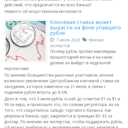
действий, что предлагается во всех банках?
Немного об искусственном интеллекте
Ключевая ставка может
вырасти на фоне упавшего
рубля
7 июля 2023
Мнение
экспертов
Почему рубль пробил максимумы
прошлогодней весны и на какие
уровни он выйдет в недельной
перспективе
По мнению большинства рыночных участников, вполне
возможно увеличение Центробанком ключевой ставки на
заседании, которое намечено на 21 июля, в связи с
падением рубля вплоть до 8,5%.
Дело в том, что 5 июля рубль ослаб до отметки 91 за $1 и
99 за евро, и произошло это, по словам регулятора, из-за
того, что сократилось сальдо торгового баланса. Как
уверены в банках, курс закрепится в границах 85–92 за
доллар. По мнению же экспертов, чтобы поддержать рубль,
ЦБ может прибегнуть к интервенциям за счет резервов в