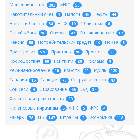
Мошенничество
МФО
203
56
Накопительный счет
Налоги
Нефть
7
45
44
Новости банков
НПФ
Облигации
54
19
6
Онлайн-банк
Опросы
Отзыв лицензии
16
47
17
Пенсия
Потребительский кредит
Почта
55
19
5
Пресс-релиз
Приставы
Прогнозы
526
10
23
Происшествия
Рейтинги
Реклама
60
20
8
Рефинансирование
Роботы
Рубль
16
11
120
Санация
Санкции
Сотрудничество
16
75
43
Соц сети
Страхование
Суд
4
56
24
Финансовая грамотность
90
Финансовые пирамиды
ФНС
ФРС
5
5
4
Хакеры
ЦБ
Штрафы
Экономика
78
147
9
118