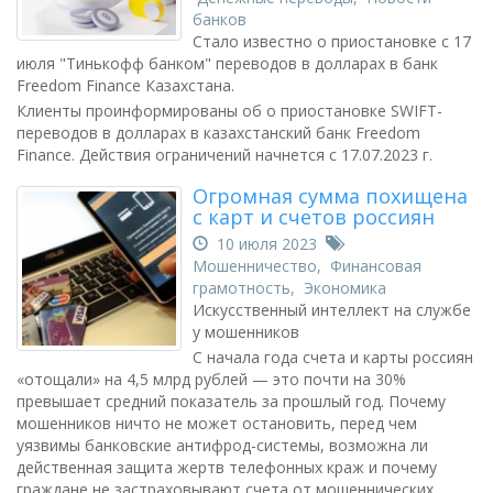
банков
Стало известно о приостановке с 17
июля "Тинькофф банком" переводов в долларах в банк
Freedom Finance Казахстана.
Клиенты проинформированы об о приостановке SWIFT-
переводов в долларах в казахстанский банк Freedom
Finance. Действия ограничений начнется с 17.07.2023 г.
Огромная сумма похищена
с карт и счетов россиян
10 июля 2023
Мошенничество
,
Финансовая
грамотность
,
Экономика
Искусственный интеллект на службе
у мошенников
С начала года счета и карты россиян
«отощали» на 4,5 млрд рублей — это почти на 30%
превышает средний показатель за прошлый год. Почему
мошенников ничто не может остановить, перед чем
уязвимы банковские антифрод-системы, возможна ли
действенная защита жертв телефонных краж и почему
граждане не застраховывают счета от мошеннических