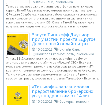
онлайн-банк, экономика
Теперь стало возможно оплатить смартфоном покупки через
сервис Tinkoff Pay в магазинах, которые принимают платежи по
QR-кодам Сбербанка. Налажена работа сервиса на смартфонах
независимости от того, какая операционная система на них
установлена — Android или iOS. Оплата Tinkoff Pay гарантирует
покупателям получение такого же кэшбэка, как и по карте.
Запуск Тинькофф Джуниор
при участии проекта «Другое
Дело» новой онлайн-игры
15.06.2023
онлайн-банк,
финансовая грамотность, экономика
Тинькофф Джуниор при участии проекта «Другое Дело»
анонсировали запуск онлайн-игры «Лучший CEO». Все лета
молодежь сможет примерить на себя роль руководителя ИТ-
компании, принимая решения, отражающиеся на ее будущем.
Те, кто лучше остальных зарекомендует себя в этой роли,
удостоится призов, которые подготовили Тинькофф и Вконтакте.
«Тинькофф» запланировал
предоставление брокерских
услуг подросткам от 14 лет
15.06.2023
брокеры, новости