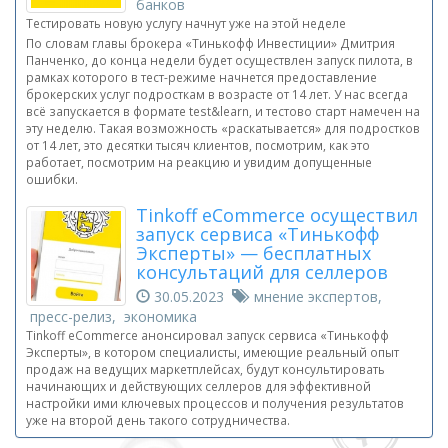
банков
Тестировать новую услугу начнут уже на этой неделе
По словам главы брокера «Тинькофф Инвестиции» Дмитрия
Панченко, до конца недели будет осуществлен запуск пилота, в
рамках которого в тест-режиме начнется предоставление
брокерских услуг подросткам в возрасте от 14 лет. У нас всегда
всё запускается в формате test&learn, и тестово старт намечен на
эту неделю. Такая возможность «раскатывается» для подростков
от 14 лет, это десятки тысяч клиентов, посмотрим, как это
работает, посмотрим на реакцию и увидим допущенные
ошибки.
Tinkoff eCommerce осуществил
запуск сервиса «Тинькофф
Эксперты» — бесплатных
консультаций для селлеров
30.05.2023
мнение экспертов,
пресс-релиз, экономика
Tinkoff eCommerce анонсировал запуск сервиса «Тинькофф
Эксперты», в котором специалисты, имеющие реальный опыт
продаж на ведущих маркетплейсах, будут консультировать
начинающих и действующих селлеров для эффективной
настройки ими ключевых процессов и получения результатов
уже на второй день такого сотрудничества.