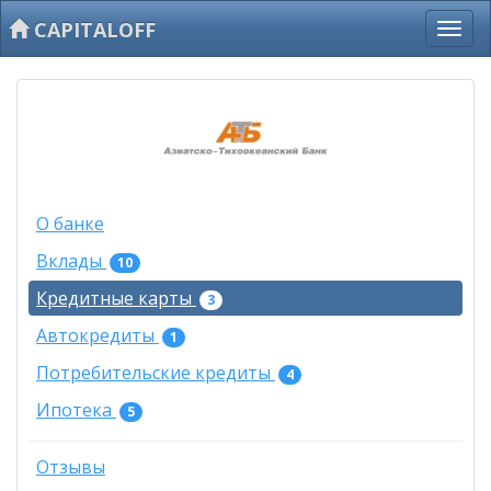
CAPITALOFF
О банке
Вклады
10
Кредитные карты
3
Автокредиты
1
Потребительские кредиты
4
Ипотека
5
Отзывы