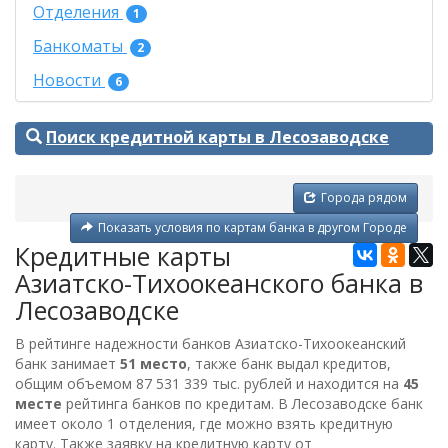
Отделения
1
Банкоматы
2
Новости
6
Поиск кредитной карты в Лесозаводске
Города рядом
Показать условия по картам банка в другом Городе
Кредитные карты
Азиатско-Тихоокеанского банка в
Лесозаводске
В рейтинге надежности банков Азиатско-Тихоокеанский
банк занимает
51 место
, также банк выдал кредитов,
общим объемом
87 531 339 тыс. рублей
и находится на
45
месте
рейтинга банков по кредитам. В Лесозаводске банк
имеет около 1 отделения, где можно взять кредитную
карту. Также заявку на кредитную карту от