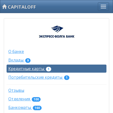
CAPITALOFF
О банке
Вклады
9
Кредитные карты
1
Потребительские кредиты
1
Отзывы
Отделения
100
Банкоматы
160