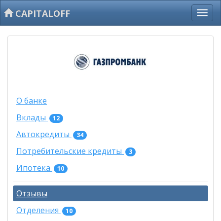
CAPITALOFF
О банке
Вклады
12
Автокредиты
34
Потребительские кредиты
3
Ипотека
10
Отзывы
Отделения
10