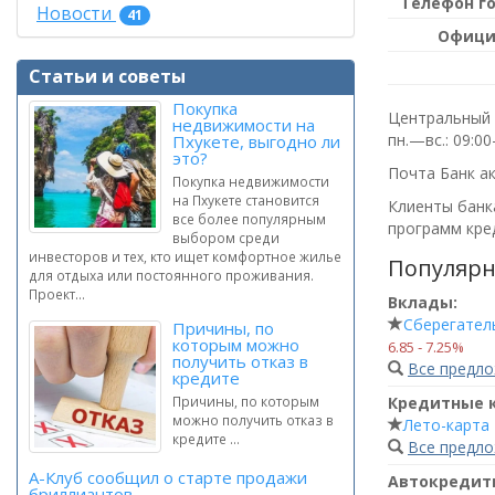
Телефон г
Новости
41
Офици
Статьи и советы
Покупка
Центральный о
недвижимости на
пн.—вс.: 09:00
Пхукете, выгодно ли
это?
Почта Банк а
Покупка недвижимости
на Пхукете становится
Клиенты банка
все более популярным
программ кред
выбором среди
инвесторов и тех, кто ищет комфортное жилье
Популярн
для отдыха или постоянного проживания.
Проект...
Вклады:
Сберегател
Причины, по
которым можно
6.85 ‑ 7.25%
получить отказ в
Все предл
кредите
Кредитные 
Причины, по которым
можно получить отказ в
Лето-карта
кредите ...
Все предл
А-Клуб сообщил о старте продажи
Автокредит
бриллиантов