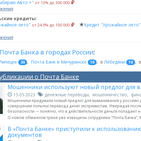
выбираю Авто +"
от 13% до 300 000
ожения
ьские кредиты:
ожайное лето"
Кредит "Урожайное лето"
от 24.9% до 100 000
ожения
Почта Банка в городах России
:
 Липецке
,
Почта Банк в Мичуринске
,
в
Лебедяни
,
30
10
10
убликации о Почта Банке
Мошенники используют новый предлог для в
15.05.2023
денежные переводы, мошенничество, фина
Мошенники придумали новый предлог для выманивания у россиян д
совершении попытки перевода денег экстремистам. Утверждая после 
безопасности — понятно, что в действительности деньги попадают 
О новом обманном трюке уже извещены сотрудники "Почта банка", М
В «Почта банке» приступили к использовани
документов