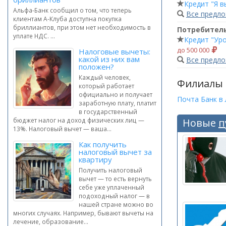
Кредит "Я 
Альфа-Банк сообщил о том, что теперь
Все предл
клиентам А-Клуба доступна покупка
бриллиантов, при этом нет необходимость в
Потребител
уплате НДС. ...
Кредит "Ур
до 500 000
Налоговые вычеты:
какой из них вам
Все предл
положен?
Каждый человек,
Филиалы
который работает
официально и получает
Почта Банк в
заработную плату, платит
в государственный
бюджет налог на доход физических лиц —
Новые
п
13%. Налоговый вычет — ваша...
Как получить
налоговый вычет за
квартиру
Получить налоговый
вычет — то есть вернуть
себе уже уплаченный
подоходный налог — в
нашей стране можно во
многих случаях. Например, бывают вычеты на
лечение, образование...