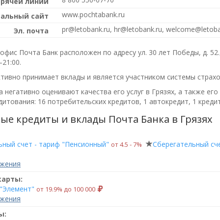
орячей линии
www.pochtabank.ru
альный сайт
pr@letobank.ru, hr@letobank.ru, welcome@letoba
Эл. почта
фис Почта Банк расположен по адресу ул. 30 лет Победы, д. 52.
–21:00
.
ктивно принимает вклады и является участником системы страхо
 негативно оценивают качества его услуг в Грязях, а также его
итования: 16 потребительских кредитов, 1 автокредит, 1 креди
ые кредиты и вклады Почта Банка в Грязях
ьный счет - тариф "Пенсионный"
Сберегательный сче
от 4.5 ‑ 7%
ожения
карты:
 "Элемент"
от 19.9% до 100 000
ожения
ы: