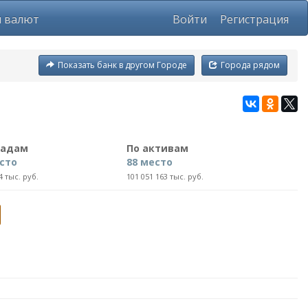
ы валют
Войти
Регистрация
Показать банк в другом Городе
Города рядом
ладам
По активам
сто
88 место
4 тыс. руб.
101 051 163 тыс. руб.