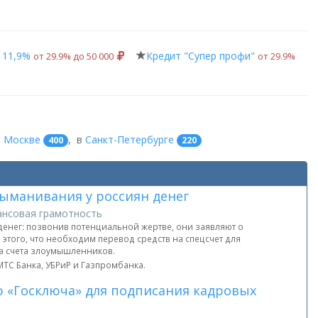
 11,9%
Кредит "Супер профи"
от 29.9% до 50 000
от 29.9%
в
Москве
,
в
Санкт-Петербурге
400
220
ыманивания у россиян денег
нсовая грамотность
енег: позвонив потенциальной жертве, они заявляют о
этого, что необходим перевод средств на спецсчет для
на счета злоумышленников.
ТС Банка, УБРиР и Газпромбанка.
ю «Госключа» для подписания кадровых