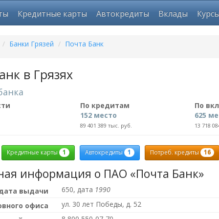
ты
Кредитные карты
Автокредиты
Вклады
Курс
/
Банки Грязей
/
Почта Банк
анк в Грязях
банка
сти
По кредитам
По вк
152 место
625 ме
89 401 389 тыс. руб.
13 718 08
1
1
16
Кредитные карты
Автокредиты
Потреб. кредиты
ная информация о ПАО «Почта Банк»
650, дата
1990
 дата выдачи
ул. 30 лет Победы, д. 52
овного офиса
8 800 550-07-70