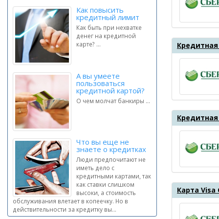
Как повысить
кредитный лимит
Как быть при нехватке
денег на кредитной
карте? ...
Кредитная 
А вы умеете
пользоваться
кредитной картой?
О чем молчат банкиры ...
Кредитная 
Что вы еще не
знаете о кредитках
Люди предпочитают не
иметь дело с
кредитными картами, так
как ставки слишком
Карта Visa
высоки, а стоимость
обслуживания влетает в копеечку. Но в
действительности за кредитку вы...