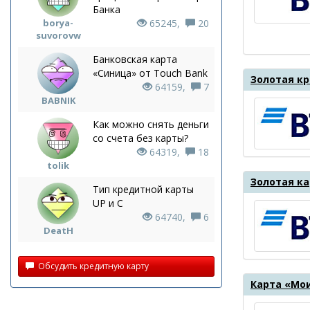
Банка
borya-
65245,
20
suvorovw
Банковская карта
«Синица» от Touch Bank
Золотая кр
64159,
7
BABNIK
Как можно снять деньги
со счета без карты?
64319,
18
tolik
Золотая ка
Тип кредитной карты
UP и С
64740,
6
DeatH
Обсудить кредитную карту
Карта «Мои