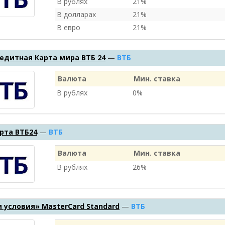
В рублях
21%
В долларах
21%
В евро
21%
едитная Карта мира ВТБ 24
—
ВТБ
Валюта
Мин. ставка
В рублях
0%
рта ВТБ24
—
ВТБ
Валюта
Мин. ставка
В рублях
26%
 условия» MasterCard Standard
—
ВТБ