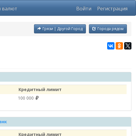
ы валют
Войти
Регистрация
Грязи | Другой Город
Города рядом
Кредитный лимит
100 000
анк
Кредитный лимит