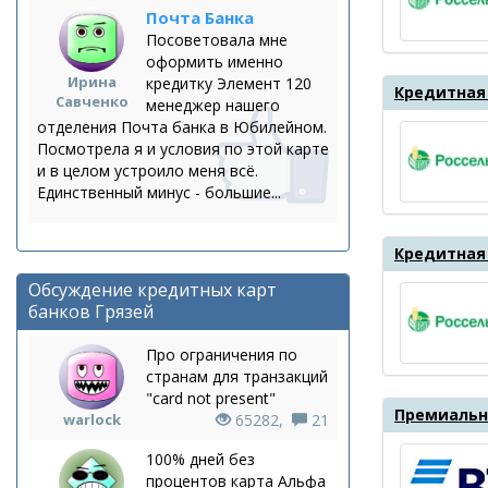
Почта Банка
Посоветовала мне
оформить именно
Ирина
кредитку Элемент 120
Кредитная 
Савченко
менеджер нашего
отделения Почта банка в Юбилейном.
Посмотрела я и условия по этой карте
и в целом устроило меня всё.
Единственный минус - большие...
Кредитная
Обсуждение кредитных карт
банков Грязей
Про ограничения по
странам для транзакций
"card not present"
Премиальна
warlock
65282,
21
100% дней без
процентов карта Альфа