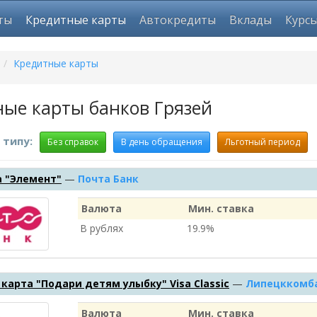
ты
Кредитные карты
Автокредиты
Вклады
Курс
/
Кредитные карты
ые карты банков Грязей
 типу:
Без справок
В день обращения
Льготный период
а "Элемент"
—
Почта Банк
Валюта
Мин. ставка
В рублях
19.9%
карта "Подари детям улыбку" Visa Classic
—
Липецккомб
Валюта
Мин. ставка