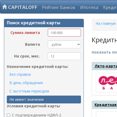
CAPITALOFF
Рейтинг Банков
Ипотека
Креди
Поиск кредитной карты
На главную
Сумма лимита
Кредитн
Валюта
показать по
На срок, мес.
Лето-карт
Назначение кредитной карты:
Без справок
В день обращения
С льготным периодом
Не имеет значения
Кредитная 
Условия кредитной карты
C подтверждением НДФЛ-2