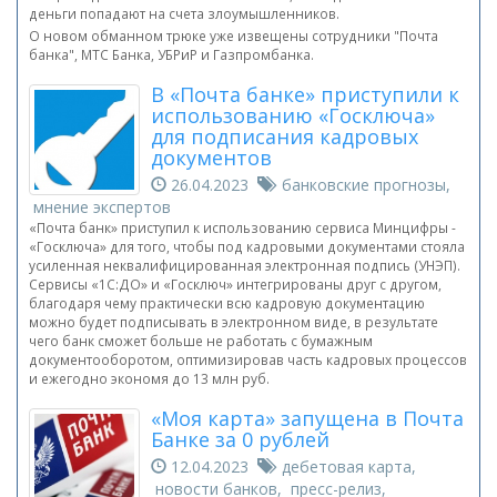
деньги попадают на счета злоумышленников.
О новом обманном трюке уже извещены сотрудники "Почта
банка", МТС Банка, УБРиР и Газпромбанка.
В «Почта банке» приступили к
использованию «Госключа»
для подписания кадровых
документов
26.04.2023
банковские прогнозы,
мнение экспертов
«Почта банк» приступил к использованию сервиса Минцифры -
«Госключа» для того, чтобы под кадровыми документами стояла
усиленная неквалифицированная электронная подпись (УНЭП).
Сервисы «1С:ДО» и «Госключ» интегрированы друг с другом,
благодаря чему практически всю кадровую документацию
можно будет подписывать в электронном виде, в результате
чего банк сможет больше не работать с бумажным
документооборотом, оптимизировав часть кадровых процессов
и ежегодно экономя до 13 млн руб.
«Моя карта» запущена в Почта
Банке за 0 рублей
12.04.2023
дебетовая карта,
новости банков, пресс-релиз,