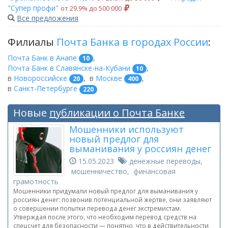
"Супер профи"
от 29.9% до 500 000
Все предложения
Филиалы
Почта Банка в городах России
:
Почта Банк в Анапе
,
10
Почта Банк в Славянске-на-Кубани
,
10
в
Новороссийске
,
в
Москве
,
20
400
в
Санкт-Петербурге
220
Новые
публикации о Почта Банке
Мошенники используют
новый предлог для
выманивания у россиян денег
15.05.2023
денежные переводы,
мошенничество, финансовая
грамотность
Мошенники придумали новый предлог для выманивания у
россиян денег: позвонив потенциальной жертве, они заявляют
о совершении попытки перевода денег экстремистам.
Утверждая после этого, что необходим перевод средств на
спецсчет для безопасности — понятно, что в действительности